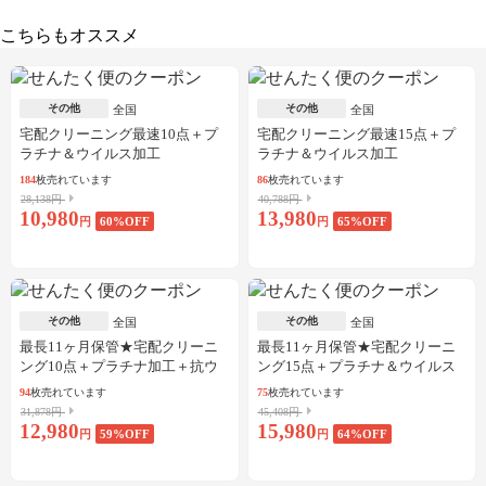
こちらもオススメ
その他
その他
全国
全国
宅配クリーニング最速10点＋プ
宅配クリーニング最速15点＋プ
ラチナ＆ウイルス加工
ラチナ＆ウイルス加工
184
枚売れています
86
枚売れています
28,138円
40,788円
10,980
13,980
円
60
%OFF
円
65
%OFF
その他
その他
全国
全国
最長11ヶ月保管★宅配クリーニ
最長11ヶ月保管★宅配クリーニ
ング10点＋プラチナ加工＋抗ウ
ング15点＋プラチナ＆ウイルス
イルス加工
加工
94
枚売れています
75
枚売れています
31,878円
45,408円
12,980
15,980
円
59
%OFF
円
64
%OFF