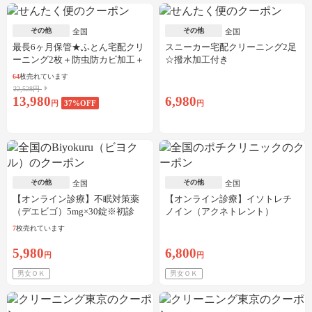
その他
その他
全国
全国
最長6ヶ月保管★ふとん宅配クリ
スニーカー宅配クリーニング2足
ーニング2枚＋防虫防カビ加工＋
☆撥水加工付き
しみ抜き
64
枚売れています
22,528円
13,980
6,980
円
37
%OFF
円
その他
その他
全国
全国
【オンライン診療】不眠対策薬
【オンライン診療】イソトレチ
（デエビゴ）5mg×30錠※初診
ノイン（アクネトレント）
料・送料込
10mg×1か月分※初診料・送料込
7
枚売れています
5,980
6,800
円
円
男女ＯＫ
男女ＯＫ