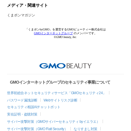
メディア・関連サイト
くまポンマガジン
「くまポンbyGMO」を運営するGMOビューティー株式会社は
GMOインターネットグループ
のメンバーです。
©GMO beauty, Inc.
GMOインターネットグループのセキュリティ事業について
世界初総合ネットセキュリティサービス「GMOセキュリティ24」
パスワード漏洩診断
Webサイトリスク診断
セキュリティ相談AIチャットボット
実在証明・盗聴対策
サイバー攻撃対策（GMOサイバーセキュリティ byイエラエ）
サイバー攻撃対策（GMO Flatt Security）
なりすまし対策