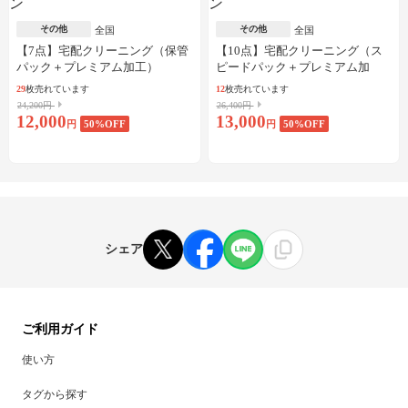
その他
その他
全国
全国
【7点】宅配クリーニング（保管
【10点】宅配クリーニング（ス
パック＋プレミアム加工）
ピードパック＋プレミアム加
工）
29
枚売れています
12
枚売れています
24,200円
26,400円
12,000
13,000
円
50
%OFF
円
50
%OFF
シェア
ご利用ガイド
使い方
タグから探す