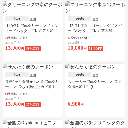
その他
その他
全国
全国
【10点】宅配クリーニング（ス
【7点】宅配クリーニング（スピ
ピードパック＋プレミアム加
ードパック＋プレミアム加工）
工）
12
枚売れています
31
枚売れています
26,400円
20,900円
13,000
10,000
円
50
%OFF
円
52
%OFF
その他
その他
全国
全国
最長6ヶ月保管★ふとん宅配クリ
スニーカー宅配クリーニング2足
ーニング2枚＋防虫防カビ加工＋
☆撥水加工付き
しみ抜き
64
枚売れています
22,528円
13,980
6,980
円
37
%OFF
円