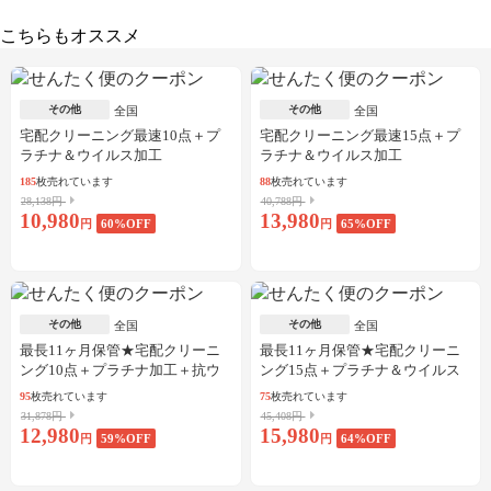
こちらもオススメ
その他
その他
全国
全国
宅配クリーニング最速10点＋プ
宅配クリーニング最速15点＋プ
ラチナ＆ウイルス加工
ラチナ＆ウイルス加工
185
枚売れています
88
枚売れています
28,138円
40,788円
10,980
13,980
円
60
%OFF
円
65
%OFF
その他
その他
全国
全国
最長11ヶ月保管★宅配クリーニ
最長11ヶ月保管★宅配クリーニ
ング10点＋プラチナ加工＋抗ウ
ング15点＋プラチナ＆ウイルス
イルス加工
加工
95
枚売れています
75
枚売れています
31,878円
45,408円
12,980
15,980
円
59
%OFF
円
64
%OFF