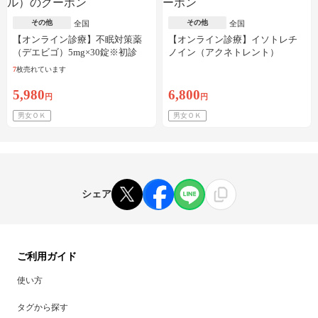
その他
その他
全国
全国
【オンライン診療】不眠対策薬
【オンライン診療】イソトレチ
（デエビゴ）5mg×30錠※初診
ノイン（アクネトレント）
料・送料込
10mg×1か月分※初診料・送料込
7
枚売れています
5,980
6,800
円
円
男女ＯＫ
男女ＯＫ
シェア
ご利用ガイド
使い方
タグから探す