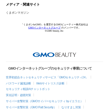
メディア・関連サイト
くまポンマガジン
「くまポンbyGMO」を運営するGMOビューティー株式会社は
GMOインターネットグループ
のメンバーです。
©GMO beauty, Inc.
GMOインターネットグループのセキュリティ事業について
世界初総合ネットセキュリティサービス「GMOセキュリティ24」
パスワード漏洩診断
Webサイトリスク診断
セキュリティ相談AIチャットボット
実在証明・盗聴対策
サイバー攻撃対策（GMOサイバーセキュリティ byイエラエ）
サイバー攻撃対策（GMO Flatt Security）
なりすまし対策