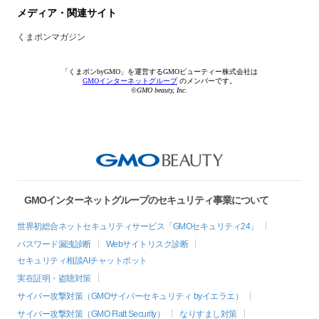
メディア・関連サイト
くまポンマガジン
「くまポンbyGMO」を運営するGMOビューティー株式会社は
GMOインターネットグループ
のメンバーです。
©GMO beauty, Inc.
GMOインターネットグループのセキュリティ事業について
世界初総合ネットセキュリティサービス「GMOセキュリティ24」
パスワード漏洩診断
Webサイトリスク診断
セキュリティ相談AIチャットボット
実在証明・盗聴対策
サイバー攻撃対策（GMOサイバーセキュリティ byイエラエ）
サイバー攻撃対策（GMO Flatt Security）
なりすまし対策