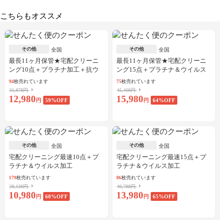
こちらもオススメ
その他
その他
全国
全国
最長11ヶ月保管★宅配クリーニ
最長11ヶ月保管★宅配クリーニ
ング10点＋プラチナ加工＋抗ウ
ング15点＋プラチナ＆ウイルス
イルス加工
加工
94
枚売れています
75
枚売れています
31,878円
45,408円
12,980
15,980
円
59
%OFF
円
64
%OFF
その他
その他
全国
全国
宅配クリーニング最速10点＋プ
宅配クリーニング最速15点＋プ
ラチナ＆ウイルス加工
ラチナ＆ウイルス加工
179
枚売れています
86
枚売れています
28,138円
40,788円
10,980
13,980
円
60
%OFF
円
65
%OFF