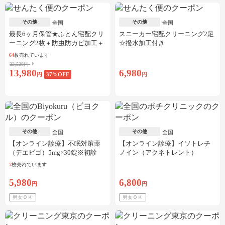
その他
その他
全国
全国
最長6ヶ月保管★ふとん宅配クリ
スニーカー宅配クリーニング2足
ーニング2枚＋防虫防カビ加工＋
☆撥水加工付き
しみ抜き
64
枚売れています
22,528円
13,980
6,980
円
37
%OFF
円
その他
その他
全国
全国
【オンライン診療】不眠対策薬
【オンライン診療】イソトレチ
（デエビゴ）5mg×30錠※初診
ノイン（アクネトレント）
料・送料込
10mg×1か月分※初診料・送料込
7
枚売れています
5,980
6,800
円
円
男女ＯＫ
男女ＯＫ