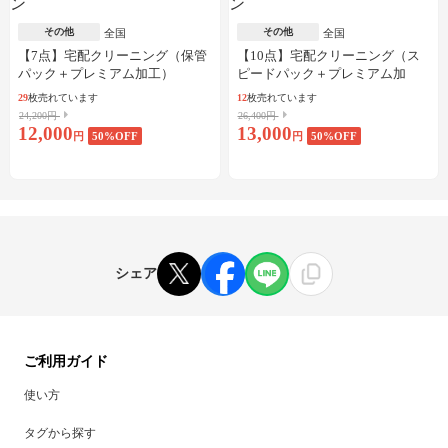
その他
その他
全国
全国
【7点】宅配クリーニング（保管
【10点】宅配クリーニング（ス
パック＋プレミアム加工）
ピードパック＋プレミアム加
工）
29
枚売れています
12
枚売れています
24,200円
26,400円
12,000
13,000
円
50
%OFF
円
50
%OFF
シェア
ご利用ガイド
使い方
タグから探す