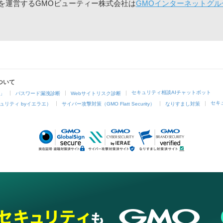
」を運営するGMOビューティー株式会社は
GMOインターネットグル
ついて
セキュリティ相談AIチャットボット
4」
パスワード漏洩診断
Webサイトリスク診断
セキ
ュリティ byイエラエ）
サイバー攻撃対策（GMO Flatt Security）
なりすまし対策