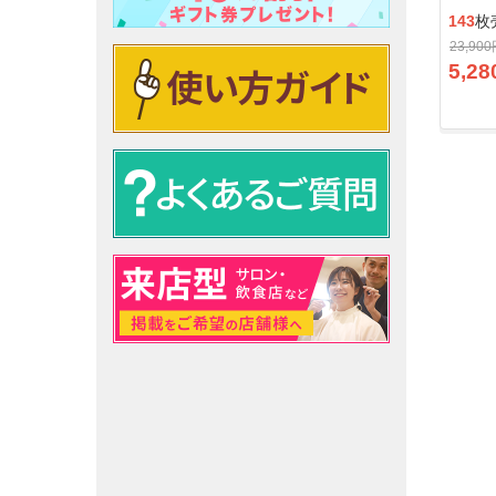
143
枚
23,90
5,28