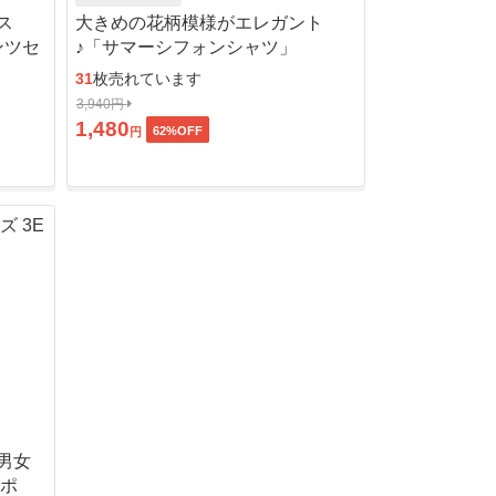
ス
大きめの花柄模様がエレガント
ンツセ
♪「サマーシフォンシャツ」
31
枚売れています
3,940円
1,480
62
%OFF
円
男女
ッポ