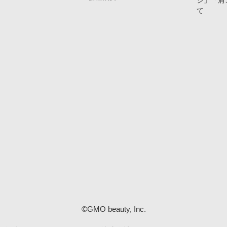
ジ」「肩
て
©GMO beauty, Inc.