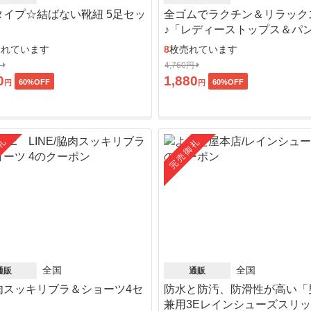
タイプ☆結ばない靴紐 5足セッ
全ゴムでラクチン＆リラック
♪「レディーストップス＆パ
ット」
売れています
8
枚売れています
円
4,760円
0
1,880
60
%OFF
60
%OFF
円
円
礼
完売御礼
全国
全国
通販
通販
肉スッキリブラ＆ショーツ4セ
防水と防汚、防滑性が高い「
」
兼用3Eレインシューズスリ