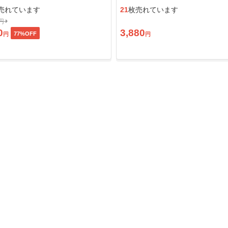
ン」
売れています
21
枚売れています
0円
0
3,880
77
%OFF
円
円