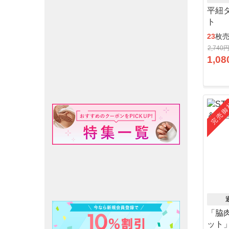
平紐
ト
23
枚
2,740
1,08
完売御
「脇
ット