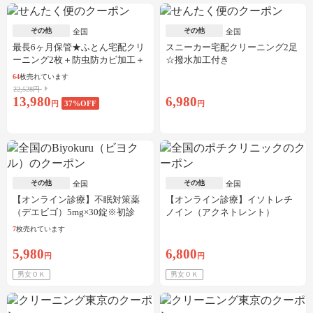
その他
その他
全国
全国
最長6ヶ月保管★ふとん宅配クリ
スニーカー宅配クリーニング2足
ーニング2枚＋防虫防カビ加工＋
☆撥水加工付き
しみ抜き
64
枚売れています
22,528円
13,980
6,980
円
37
%OFF
円
その他
その他
全国
全国
【オンライン診療】不眠対策薬
【オンライン診療】イソトレチ
（デエビゴ）5mg×30錠※初診
ノイン（アクネトレント）
料・送料込
10mg×1か月分※初診料・送料込
7
枚売れています
5,980
6,800
円
円
男女ＯＫ
男女ＯＫ