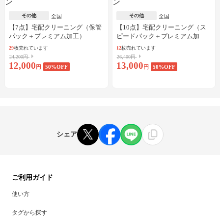
その他
その他
全国
全国
【7点】宅配クリーニング（保管
【10点】宅配クリーニング（ス
パック＋プレミアム加工）
ピードパック＋プレミアム加
工）
29
枚売れています
12
枚売れています
24,200円
26,400円
12,000
13,000
円
50
%OFF
円
50
%OFF
シェア
ご利用ガイド
使い方
タグから探す