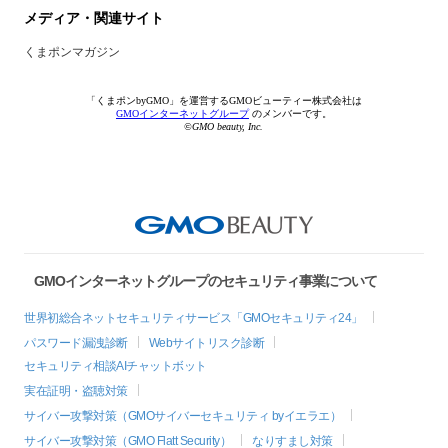
メディア・関連サイト
くまポンマガジン
「くまポンbyGMO」を運営するGMOビューティー株式会社は
GMOインターネットグループ
のメンバーです。
©GMO beauty, Inc.
GMOインターネットグループのセキュリティ事業について
世界初総合ネットセキュリティサービス「GMOセキュリティ24」
パスワード漏洩診断
Webサイトリスク診断
セキュリティ相談AIチャットボット
実在証明・盗聴対策
サイバー攻撃対策（GMOサイバーセキュリティ byイエラエ）
サイバー攻撃対策（GMO Flatt Security）
なりすまし対策