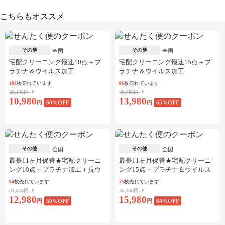
こちらもオススメ
その他
その他
全国
全国
宅配クリーニング最速10点＋プ
宅配クリーニング最速15点＋プ
ラチナ＆ウイルス加工
ラチナ＆ウイルス加工
184
枚売れています
86
枚売れています
28,138円
40,788円
10,980
13,980
円
60
%OFF
円
65
%OFF
その他
その他
全国
全国
最長11ヶ月保管★宅配クリーニ
最長11ヶ月保管★宅配クリーニ
ング10点＋プラチナ加工＋抗ウ
ング15点＋プラチナ＆ウイルス
イルス加工
加工
94
枚売れています
75
枚売れています
31,878円
45,408円
12,980
15,980
円
59
%OFF
円
64
%OFF