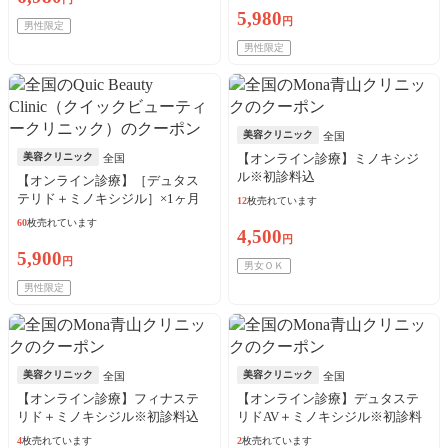
5,980
円
男性限定
男性限定
美容クリニック
全国
美容クリニック
【オンライン診療】ミノキシジ
全国
ル※初診料込
【オンライン診療】［デュタス
テリド＋ミノキシジル］×1ヶ月
12
枚売れています
※初診料・送料込
60
枚売れています
4,500
円
5,900
円
男女ＯＫ
男性限定
美容クリニック
美容クリニック
全国
全国
【オンライン診療】フィナステ
【オンライン診療】デュタステ
リド＋ミノキシジル※初診料込
リドAV＋ミノキシジル※初診料
込
4
枚売れています
2
枚売れています