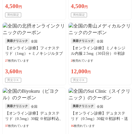
4,500
4,500
円
円
男性限定
男性限定
美容クリニック
美容クリニック
全国
全国
【オンライン診療】フィナステ
【オンライン診療】ミノキシジ
リド（1mg）＋ミノキシジルタブ
ル内服 2.5mg（30日分）※初診
レット（5mg）30日分※初診料、
料・送料込／リピート可
27
枚売れています
2
枚売れています
送料込
3,600
12,000
円
円
男女ＯＫ
男女ＯＫ
美容クリニック
美容クリニック
全国
全国
【オンライン診療】デュタステ
【オンライン診療】デュタステ
リド（0.5mg）30錠 ※初診料込、
リド（0.5mg）30錠※初診料・送
送料込
料込
37
枚売れています
16
枚売れています