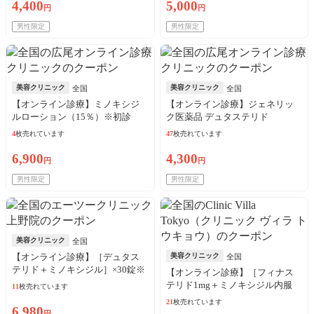
4,400
5,000
円
円
男性限定
男性限定
美容クリニック
美容クリニック
全国
全国
【オンライン診療】ミノキシジ
【オンライン診療】ジェネリッ
ルローション（15％）※初診
ク医薬品 デュタステリド
料・送料込
（0.5mg）※初診料・送料込
4
枚売れています
47
枚売れています
6,900
4,300
円
円
男性限定
男性限定
美容クリニック
全国
【オンライン診療】［デュタス
美容クリニック
全国
テリド＋ミノキシジル］×30錠※
【オンライン診療】［フィナス
初診料・送料込
テリド1mg＋ミノキシジル内服
11
枚売れています
5mg］×28錠
21
枚売れています
6,980
円