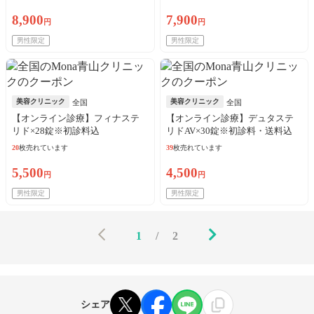
8,900
7,900
円
円
男性限定
男性限定
美容クリニック
美容クリニック
全国
全国
【オンライン診療】フィナステ
【オンライン診療】デュタステ
リド×28錠※初診料込
リドAV×30錠※初診料・送料込
20
枚売れています
39
枚売れています
5,500
4,500
円
円
男性限定
男性限定
1
/
2
シェア