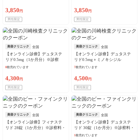
料・送料込
料・送料込
3,850
3,850
円
円
男性限定
男性限定
美容クリニック
美容クリニック
全国
全国
【オンライン診療】デュタステ
【オンライン診療】デュタステ
リド0.5mg（1か月分）※診察
リド0.5mg＋ミノキシジル
料・送料込
5mg（1か月分）※診察料・送料
8
枚売れています
7
枚売れています
込
4,300
4,500
円
円
男性限定
男性限定
美容クリニック
美容クリニック
全国
全国
【オンライン診療】フィナステ
【オンライン診療】デュタステ
リド 28錠（1か月分）※診察料・
リド 30錠（1か月分）※診察料・
送料込／来院歴問わず購入可
送料込／来院歴問わず購入可
1
枚売れています