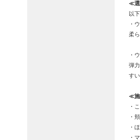
≪選
以下
・ウ
柔ら
・ウ
弾力
すい
≪施
・こ
・頬
・ほ
・マ