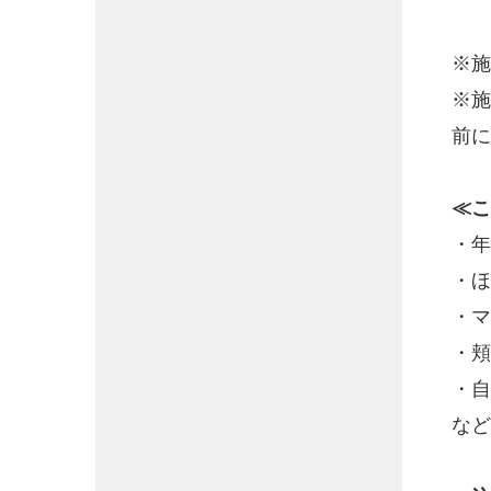
※施
※施
前に
≪こ
・年
・ほ
・マ
・頬
・自
など