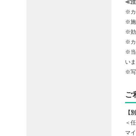
≪注
※カ
※施
※効
※カ
※当
いま
※写
ご
【別
＜
マイ