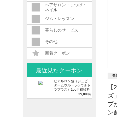
ヘアサロン・まつげ・
ネイル
ジム・レッスン
暮らしのサービス
その他
新着クーポン
最近見たクーポン
美
ヒアルロン酸（ジュビ
ダームウルトラorウルト
【
ラプラス）1cc※初診料
込
25,800
ズ
円
プ
ン