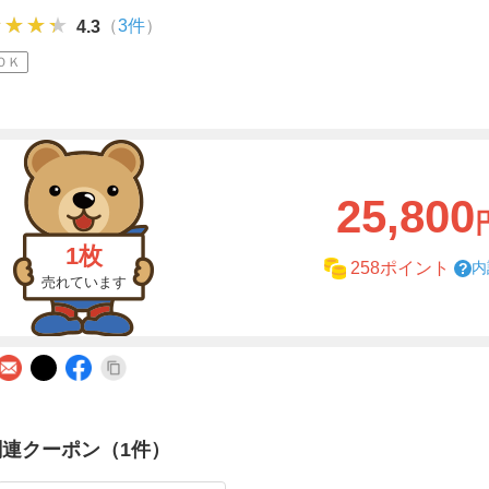
★★★★
★★★★
★★★★
（
3件
）
4.3
ＯＫ
25,800
1枚
内
258ポイント
売れています
関連クーポン（1件）