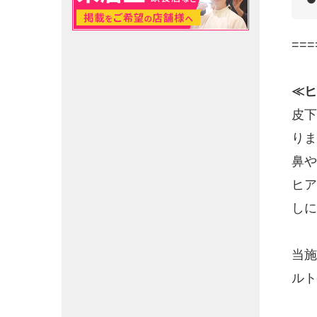
===
≪ヒ
皮下
りま
鼻や
ヒア
しに
当施
ルト