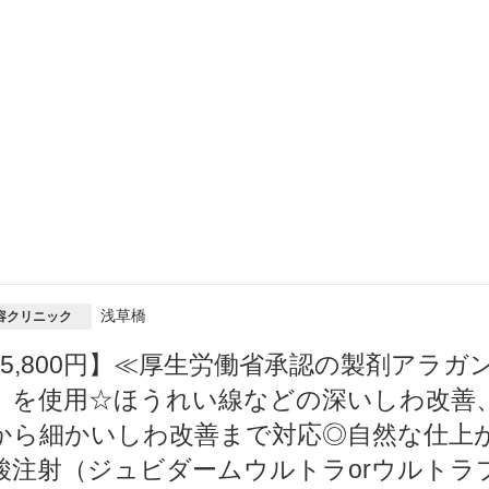
浅草橋
容クリニック
25,800円】≪厚生労働省承認の製剤アラ
」を使用☆ほうれい線などの深いしわ改善
から細かいしわ改善まで対応◎自然な仕上
酸注射（ジュビダームウルトラorウルトラプ