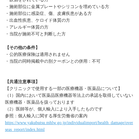
・施術部位に金属プレートやシリコンを埋めている方
・施術部位に感染症、傷、皮膚疾患がある方
・出血性疾患、ケロイド体質の方
・アレルギー体質の方
・当院が施術不可と判断した方
【その他の条件】
・公的医療保険は適用されません
・当院の同時掲載中の別クーポンとの併用：不可
【共通注意事項】
【クリニックで使用する一部の医療機器・医薬品について】
（1）国内において医薬品医療機器等法上の承認を取得していない
医療機器・医薬品を扱っております
（2）医師等が、個人輸入により入手したものです
参照：個人輸入に関する厚生労働省の案内
https://www.yakubutsu.mhlw.go.jp/individualimport/health_damage/over
seas_report/index.html