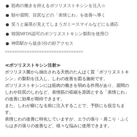
筋肉の働きを抑えるボツリヌストキシンを注入☆
額や眉間、目尻などの「表情じわ」を改善へ導く
笑うと歯茎が見えてしまうガミースマイルなどにも適応
韓国MFDS認可のボツリヌストキシン製剤を使用◎
神田駅から徒歩3分の好アクセス
================================
≪ボツリヌストキシン注射≫
ボツリヌス菌から抽出される天然のたんぱく質「ボツリヌストキ
シン」の製剤を注入し、しわの改善を図る施術です。
ボツリヌストキシンには筋肉の働きを弱める作用があり、眉間の
しわや目尻のしわなど、表情筋の収縮を原因とする「表情じわ」
の改善に効果が期待できます。
また、しわが癖になる前に注入することで、予防にも役立ちま
す。
表情じわの改善に特化していますが、エラの張り・肩こり・ふく
らはぎの張りの改善など、様々な悩みに使用できます。