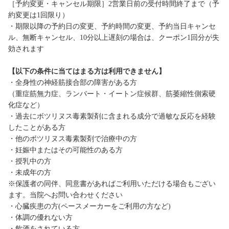
［予約変更・キャンセル期限］2営業日前の受付時間終了まで（予
約変更は1回限り）
・期限以降の予約日の変更、予約時間の変更、予約当日キャンセ
ル、無断キャンセル、10分以上遅刻の場合は、クーポン1回分が失
効されます
【以下の条件に当てはまる方は利用できません】
・全身性の神経筋接合部の障害がある方
（重症筋無力症、ランバート・イートン症候群、筋萎縮性側索硬
化症など）
・過去にボツリヌス毒素製剤に含まれる成分で過敏な反応を経験
したことがある方
・他のボツリヌス毒素製剤で治療中の方
・妊娠中またはその可能性のある方
・授乳中の方
・未成年の方
※保護者の同伴、同意書があればご利用いただける場合もござい
ます。当院へお問い合わせください
・心臓疾患の方(ペースメーカーをご利用の方など)
・体調の優れない方
・飲酒をされている方