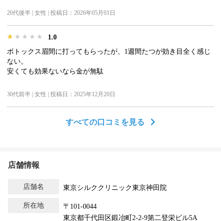
20代後半 | 女性 | 投稿日：2026年05月01日
★★★★★
★★★★★
★★★★★
1.0
ボトックス眉間に打ってもらったが、1週間たつが効き目全く感じ
ない。
安くても効果ないなら金が無駄
30代前半 | 女性 | 投稿日：2025年12月20日
すべての口コミを見る
店舗情報
店舗名
東京シルククリニック東京神田院
所在地
〒101-0044
東京都千代田区鍛冶町2-2-9第二登栄ビル5A