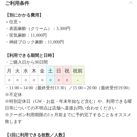
ご利用条件
【別にかかる費用】
＜任意＞
・表面麻酔（クリーム）：3,300円
・笑気麻酔：11,000円
・神経ブロック麻酔：11,000円
【利用できる期間と日時】
・ご購入日から90日間
月
火
水
木
金
土
日
祝
祝前
○
○
○
○
○
○
○
○
-
・11:00～14:00（最終受付13:30）／15:00～20:00（最終受付19:00）
※不定休
※特別定休日（GW・お盆・年末年始など含む）や、利用できる曜
日等についての不明点は店舗へ直接お問い合わせください
※クーポン利用期限の1ヶ月前までに予約完了することをオススメ
致します
【1回に利用できる枚数／人数】