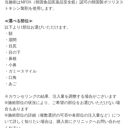
当施術はMFDS（韓国食品医薬品安全処）認可の韓国製ボツリヌス
トキシン製剤を使用します。
≪選べる部位≫
以下より1部位お選びいただけます。
・額
・眉間
・目尻
・目の下
・鼻根
・小鼻
・ガミースマイル
・口角
・あご
※カウンセリングの結果、注入量を調整する場合がございます
※施術部位の状況により、ご希望の部位をお選びいただけない場
合もあります
※施術部位の詳細（複数選択の可否や各部位の注入量など）につ
いて詳しく知りたい場合は、購入前にクリニックへお問い合わせ
ください