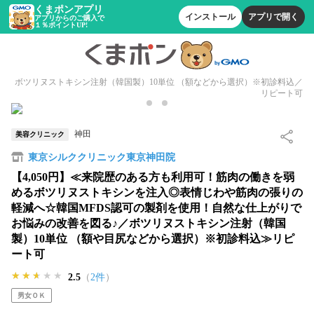
くまポンアプリ
インストール
アプリで開く
アプリからのご購入で
１％ポイントUP!
ボツリヌストキシン注射（韓国製）10単位 （額などから選択）※初診料込／
リピート可
神田
美容クリニック
東京シルククリニック東京神田院
【4,050円】≪来院歴のある方も利用可！筋肉の働きを弱
めるボツリヌストキシンを注入◎表情じわや筋肉の張りの
軽減へ☆韓国MFDS認可の製剤を使用！自然な仕上がりで
お悩みの改善を図る♪／ボツリヌストキシン注射（韓国
製）10単位 （額や目尻などから選択）※初診料込≫リピ
ート可
★★★★★
★★★★★
★★★★★
2.5
（
2件
）
男女ＯＫ