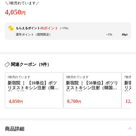
＼
3
枚売れています／
4,050
円
40ポイント
もらえるポイント
（+
1
%）
通常ポイント（期間限定）
+1%
40pt
関連クーポン（9件）
2枚売れています
3枚売れています
7枚売れ
新宿院 ｜ 【10単位】ボツ
新宿院 ｜【50単位】ボツリ
新宿院
リヌストキシン注射（韓国
ヌストキシン注射（韓国
リヌ
製）表情じわ
製）表情じわ
製）
位選
4,050
8,700
12,7
円
円
商品詳細