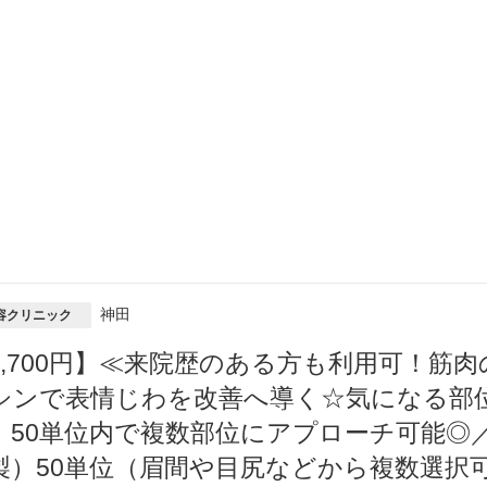
神田
容クリニック
8,700円】≪来院歴のある方も利用可！筋
シンで表情じわを改善へ導く☆気になる部
！50単位内で複数部位にアプローチ可能◎
製）50単位（眉間や目尻などから複数選択