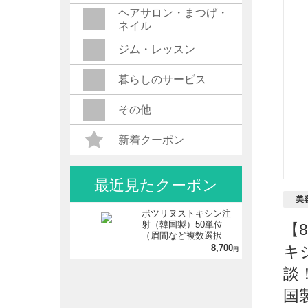
ヘアサロン・まつげ・
ネイル
ジム・レッスン
暮らしのサービス
その他
新着クーポン
最近見たクーポン
美
ボツリヌストキシン注
射（韓国製）50単位
【
（眉間など複数選択
可）※初診料込／リピ
8,700
キ
円
ート可
談
国