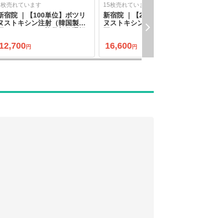
7枚売れています
15枚売れています
6
新宿院 ｜【100単位】ボツリ
新宿院 ｜【200単位】ボツリ
新
ヌストキシン注射（韓国製）
ヌストキシン注射（韓国製）
ス
両エラなどから複数部位選択
両エラなどから複数部位選択
エ
可
可
12,700
16,600
6
円
円