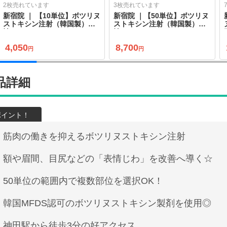
2枚売れています
3枚売れています
新宿院 ｜ 【10単位】ボツリヌ
新宿院 ｜【50単位】ボツリヌ
ストキシン注射（韓国製）表
ストキシン注射（韓国製）表
情じわ
情じわ
4,050
8,700
円
円
品詳細
筋肉の働きを抑えるボツリヌストキシン注射
額や眉間、目尻などの「表情じわ」を改善へ導く☆
50単位の範囲内で複数部位を選択OK！
韓国MFDS認可のボツリヌストキシン製剤を使用◎
神田駅から徒歩3分の好アクセス