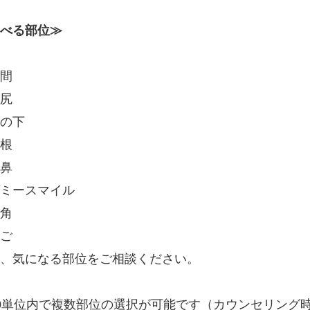
べる部位≫
間
尻
の下
根
鼻
ミースマイル
角
ご
、気になる部位をご相談ください。
0単位内で複数部位の選択が可能です（カウンセリング