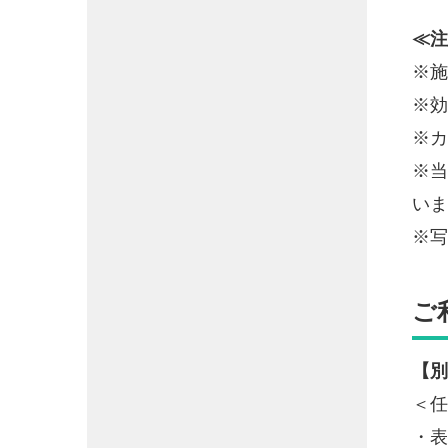
≪注
※施
※効
※カ
※当
いま
※写
ご
【別
＜任
・表