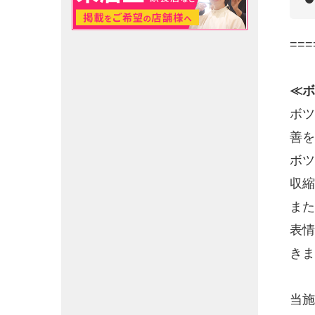
===
≪ボ
ボツ
善を
ボツ
収縮
また
表情
きま
当施