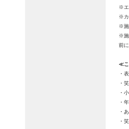
※エ
※カ
※施
※施
前に
≪こ
・表
・笑
・小
・年
・あ
・笑