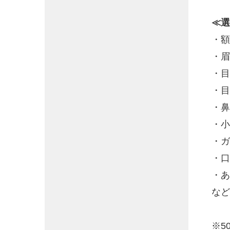
≪選
・額
・眉
・目
・目
・鼻
・小
・ガ
・口
・あ
など
※5