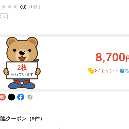
★★★★
★★★★
★★★★
（0件）
0.0
ＯＫ
8,700
2枚
内
87ポイント
売れています
関連クーポン（9件）