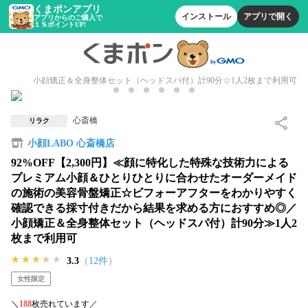
くまポンアプリ
インストール
アプリで開く
アプリからのご購入で
１％ポイントUP!
小顔矯正＆全身整体セット（ヘッドスパ付）計90分☆1人2枚まで利用可
心斎橋
リラク
小顔LABO 心斎橋店
92%OFF【2,300円】≪顔に特化した特殊な技術力による
プレミアム小顔＆ひとりひとりに合わせたオーダーメイド
の施術の美容骨盤矯正☆ビフォーアフターをわかりやすく
確認できる採寸付きだから結果を求める方におすすめ◎／
小顔矯正＆全身整体セット（ヘッドスパ付）計90分≫1人2
枚まで利用可
★★★★★
★★★★★
★★★★★
3.3
（
12件
）
女性限定
＼
188
枚売れています／