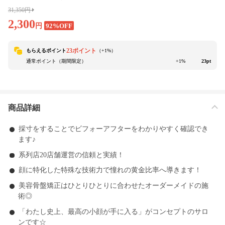
31,350円
2,300
円
92%OFF
23ポイント
もらえるポイント
（+
1
%）
通常ポイント（期間限定）
+1%
23pt
商品詳細
採寸をすることでビフォーアフターをわかりやすく確認でき
ます♪
系列店20店舗運営の信頼と実績！
顔に特化した特殊な技術力で憧れの黄金比率へ導きます！
美容骨盤矯正はひとりひとりに合わせたオーダーメイドの施
術◎
「わたし史上、最高の小顔が手に入る」がコンセプトのサロ
ンです☆