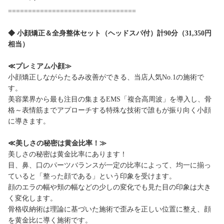
================================
◆ 小顔矯正＆全身整体セット（ヘッドスパ付）計90分（31,350円
相当）
≪プレミアム小顔≫
小顔矯正しながらたるみ改善ができる、当店人気No.1の施術で
す。
美容業界から最も注目の集まるEMS「複合高周波」を導入し、骨
格～表情筋までアプローチする特殊な技術で誰もが振り向く小顔
に導きます。
≪美しさの秘密は黄金比率！≫
美しさの秘密は黄金比率にあります！
目、鼻、口のパーツバランスが一定の比率によって、均一に揃っ
ていると「整った顔である」という印象を受けます。
顔のエラの幅や頬の幅などの少しの変化でも見た目の印象は大き
く変化します。
骨格収納術は理論に基づいた施術で歪みを正しい位置に整え、顔
を黄金比に導く施術です。