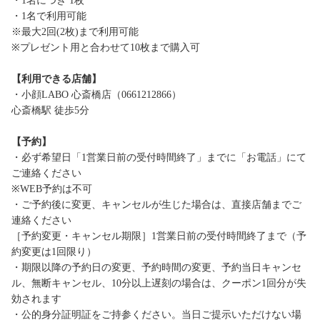
・1名につき 1枚
・1名で利用可能
※最大2回(2枚)まで利用可能
※プレゼント用と合わせて10枚まで購入可
【利用できる店舗】
・小顔LABO 心斎橋店（0661212866）
心斎橋駅 徒歩5分
【予約】
・必ず希望日「1営業日前の受付時間終了」までに「お電話」にて
ご連絡ください
※WEB予約は不可
・ご予約後に変更、キャンセルが生じた場合は、直接店舗までご
連絡ください
［予約変更・キャンセル期限］1営業日前の受付時間終了まで（予
約変更は1回限り）
・期限以降の予約日の変更、予約時間の変更、予約当日キャンセ
ル、無断キャンセル、10分以上遅刻の場合は、クーポン1回分が失
効されます
・公的身分証明証をご持参ください。当日ご提示いただけない場