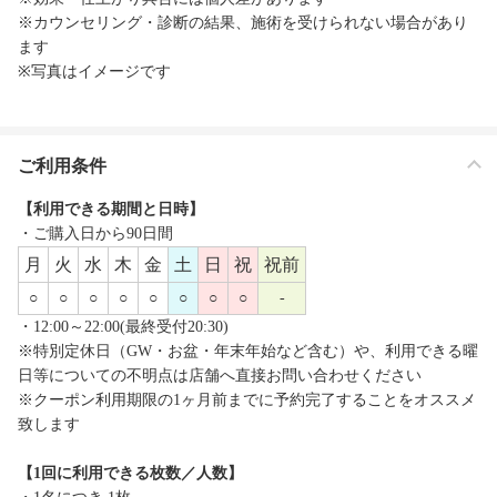
※カウンセリング・診断の結果、施術を受けられない場合があり
ます
※写真はイメージです
ご利用条件
【利用できる期間と日時】
・ご購入日から90日間
月
火
水
木
金
土
日
祝
祝前
○
○
○
○
○
○
○
○
-
・12:00～22:00(最終受付20:30)
※特別定休日（GW・お盆・年末年始など含む）や、利用できる曜
日等についての不明点は店舗へ直接お問い合わせください
※クーポン利用期限の1ヶ月前までに予約完了することをオススメ
致します
【1回に利用できる枚数／人数】