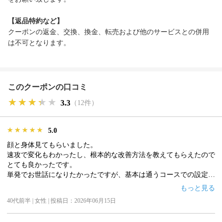
【返品特約など】
クーポンの返金、交換、換金、転売および他のサービスとの併用
は不可となります。
このクーポンの口コミ
★★★★★
★★★★★
★★★★★
3.3
（12件）
★★★★★
★★★★★
★★★★★
5.0
顔と身体見てもらいました。
速攻で変化もわかったし、根本的な改善方法を教えてもらえたので
とても良かったです。
単発でお世話になりたかったですが、基本は通うコースでの設定と
のことでした。
もっと見る
40代前半 | 女性 | 投稿日：2026年06月15日