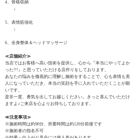
4、骨格収納
↓
5、表情筋強化
↓
6、全身整体＆ヘッドマッサージ
≪店舗紹介≫
当店ではお客様へ高い技術を提供し、心から『本当にやってよか
った!!!』と思っていただける店作りをしております。
あなたの悩みを徹底的に理解し施術をすることで、心も表情も美
人になっていただき、本当の笑顔を手に入れていただくことが願
いです。
是非一度、勇気を出してお越しください。きっと喜んでいただけ
ますよ♪ご来店を心よりお待ちしております。
≪注意事項≫
※施術時間は約90分、所要時間は約120分前後です
※施術者の指名不可
※効果・仕上がり具合には個人差があります