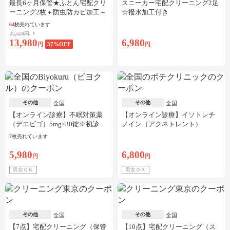
最長6ヶ月保管★ふとん宅配クリ
スニーカー宅配クリーニング2足
ーニング2枚＋防虫防カビ加工＋
☆撥水加工付き
しみ抜き
64
枚売れています
22,528円
13,980
6,980
円
37
%OFF
円
その他
その他
全国
全国
【オンライン診療】不眠対策薬
【オンライン診療】イソトレチ
（デエビゴ）5mg×30錠※初診
ノイン（アクネトレント）
料・送料込
10mg×1か月分※初診料・送料込
7
枚売れています
5,980
6,800
円
円
男女ＯＫ
男女ＯＫ
その他
その他
全国
全国
【7点】宅配クリーニング（保管
【10点】宅配クリーニング（ス