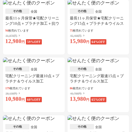
その他
その他
全国
全国
最長11ヶ月保管★宅配クリーニ
最長11ヶ月保管★宅配クリーニ
ング10点＋プラチナ加工＋抗ウ
ング15点＋プラチナ＆ウイルス
イルス加工
加工
94
枚売れています
75
枚売れています
31,878円
45,408円
12,980
15,980
円
59
%OFF
円
64
%OFF
その他
その他
全国
全国
宅配クリーニング最速10点＋プ
宅配クリーニング最速15点＋プ
ラチナ＆ウイルス加工
ラチナ＆ウイルス加工
179
枚売れています
86
枚売れています
28,138円
40,788円
10,980
13,980
円
60
%OFF
円
65
%OFF
その他
その他
全国
全国