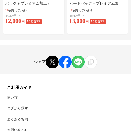
パック＋プレミアム加工）
ピードパック＋プレミアム加
工）
29
枚売れています
12
枚売れています
24,200円
26,400円
12,000
13,000
円
50
%OFF
円
50
%OFF
シェア
ご利用ガイド
使い方
タグから探す
よくある質問
お問い合わせ