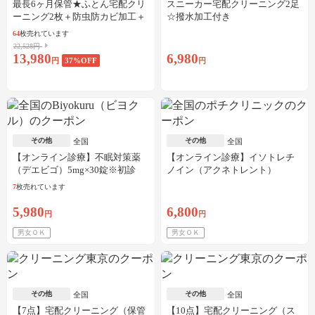
最長6ヶ月保管★ふとん宅配クリ
スニーカー宅配クリーニング2足
ーニング2枚＋防虫防カビ加工＋
☆撥水加工付き
しみ抜き
64
枚売れています
22,528円
13,980
6,980
円
37
%OFF
円
その他
その他
全国
全国
【オンライン診療】不眠対策薬
【オンライン診療】イソトレチ
（デエビゴ）5mg×30錠※初診
ノイン（アクネトレント）
料・送料込
10mg×1か月分※初診料・送料込
7
枚売れています
5,980
6,800
円
円
男女ＯＫ
男女ＯＫ
その他
その他
全国
全国
【7点】宅配クリーニング（保管
【10点】宅配クリーニング（ス