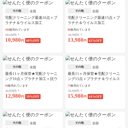
その他
その他
全国
全国
宅配クリーニング最速10点＋プ
宅配クリーニング最速15点＋プ
ラチナ＆ウイルス加工
ラチナ＆ウイルス加工
184
枚売れています
86
枚売れています
28,138円
40,788円
10,980
13,980
円
60
%OFF
円
65
%OFF
その他
その他
全国
全国
最長11ヶ月保管★宅配クリーニ
最長11ヶ月保管★宅配クリーニ
ング10点＋プラチナ加工＋抗ウ
ング15点＋プラチナ＆ウイルス
イルス加工
加工
94
枚売れています
75
枚売れています
31,878円
45,408円
12,980
15,980
円
59
%OFF
円
64
%OFF
その他
その他
全国
全国