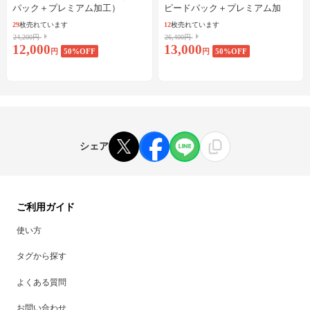
パック＋プレミアム加工）
ピードパック＋プレミアム加
工）
29
枚売れています
12
枚売れています
24,200円
26,400円
12,000
13,000
円
50
%OFF
円
50
%OFF
シェア
ご利用ガイド
使い方
タグから探す
よくある質問
お問い合わせ