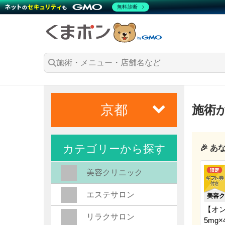
無料診断
京都
施術
カテゴリーから探す
🎉 
美容クリニック
エステサロン
美容ク
【オ
リラクサロン
5mg