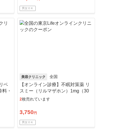
男女ＯＫ
全国
美容クリニック
リベ
【オンライン診療】不眠対策薬 リ
診料・
スミー（リルマザホン）1mg（30
日分）※初診料・送料込／リピー
2
枚売れています
ト可
3,750
円
男女ＯＫ