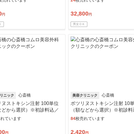
枚売れています
24
枚売れています
0
32,800
円
円
Ｋ
男女ＯＫ
心斎橋
心斎橋
リニック
美容クリニック
ヌストキシン注射 100単位
ボツリヌストキシン注射 10
などから選択）※初診料込／
（額などから選択）※初診料
歴問わず3枚購入可
来院歴問わず4枚購入可
売れています
84
枚売れています
00
2,420
円
円