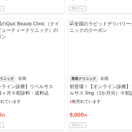
Ｋ
男女ＯＫ
全国
全国
リニック
美容クリニック
ンライン診療】リベルサス
初登場！【オンライン診療】
×1ヶ月※初診料・送料込
ルサス 3mg（1か月分）※初
送料込
売れています
1
枚売れています
0
9,000
円
円
Ｋ
男女ＯＫ