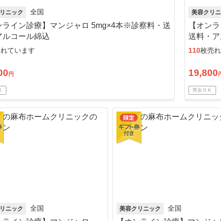
全国
リニック
美容クリニ
ンライン診療】マンジャロ 5mg×4本※診察料・送
【オンラ
アルコール綿込
送料・ア
売れています
110
枚売れ
00
19,800
円
Ｋ
男女ＯＫ
全国
全国
リニック
美容クリニック