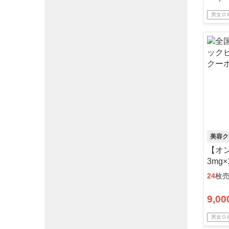
男女Ｏ
美容ク
【オ
3mg
24
枚
9,00
男女Ｏ