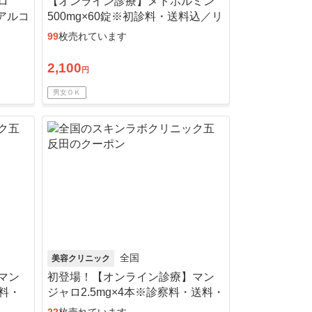
ロ
【オンライン診療】メトホルミン
・アルコ
500mg×60錠※初診料・送料込／リ
ピート可
99
枚売れています
2,100
円
男女ＯＫ
全国
美容クリニック
マン
初登場！【オンライン診療】マン
送料・
ジャロ2.5mg×4本※診察料・送料・
アルコール綿込／リピート可