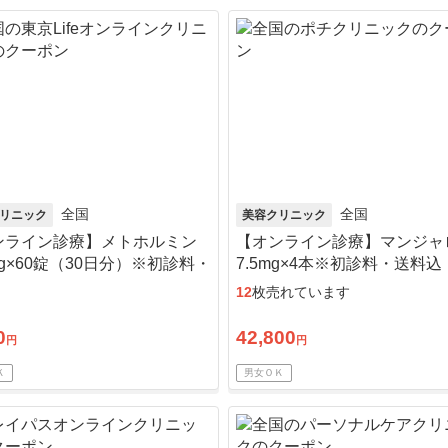
全国
全国
リニック
美容クリニック
ンライン診療】メトホルミン
【オンライン診療】マンジャ
mg×60錠（30日分）※初診料・
7.5mg×4本※初診料・送料込
込／リピート可
12
枚売れています
0
42,800
円
円
Ｋ
男女ＯＫ