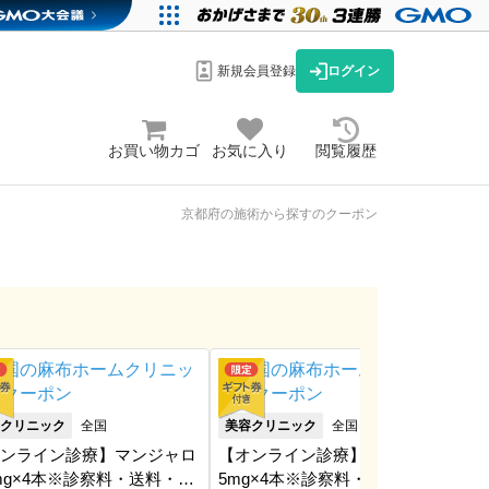
新規会員登録
ログイン
お買い物カゴ
お気に入り
閲覧履歴
京都府の施術から探すのクーポン
クリニック
全国
美容クリニック
全国
美
ンライン診療】マンジャロ
【オンライン診療】マンジャロ
【
5mg×4本※診察料・送料・ア
5mg×4本※診察料・送料・アル
7