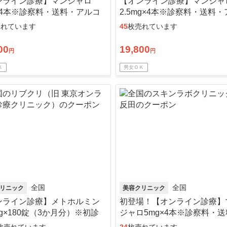
ンライン診療】マンジャロ
【オンライン診療】マンジャ
×4本※診察料・送料・アルコ
2.5mg×4本※診察料・送料
綿込／リピート可
ール綿込／リピート可
売れています
45
枚売れています
00
19,800
円
円
Ｋ
男女ＯＫ
全国
全国
リニック
美容クリニック
ンライン診療】メトホルミン
初登場！【オンライン診療】
mg×180錠（3か月分）※初診
ジャロ5mg×4本※診察料・
送料込
アルコール綿込／リピート可