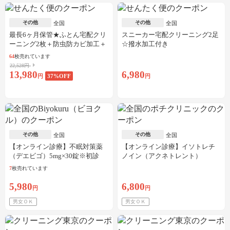
その他
その他
全国
全国
最長6ヶ月保管★ふとん宅配クリ
スニーカー宅配クリーニング2足
ーニング2枚＋防虫防カビ加工＋
☆撥水加工付き
しみ抜き
64
枚売れています
22,528円
13,980
6,980
円
37
%OFF
円
その他
その他
全国
全国
【オンライン診療】不眠対策薬
【オンライン診療】イソトレチ
（デエビゴ）5mg×30錠※初診
ノイン（アクネトレント）
料・送料込
10mg×1か月分※初診料・送料込
7
枚売れています
5,980
6,800
円
円
男女ＯＫ
男女ＯＫ