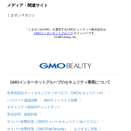
メディア・関連サイト
くまポンマガジン
「くまポンbyGMO」を運営するGMOビューティー株式会社は
GMOインターネットグループ
のメンバーです。
©GMO beauty, Inc.
GMOインターネットグループのセキュリティ事業について
世界初総合ネットセキュリティサービス「GMOセキュリティ24」
パスワード漏洩診断
Webサイトリスク診断
セキュリティ相談AIチャットボット
実在証明・盗聴対策
サイバー攻撃対策（GMOサイバーセキュリティ byイエラエ）
サイバー攻撃対策（GMO Flatt Security）
なりすまし対策