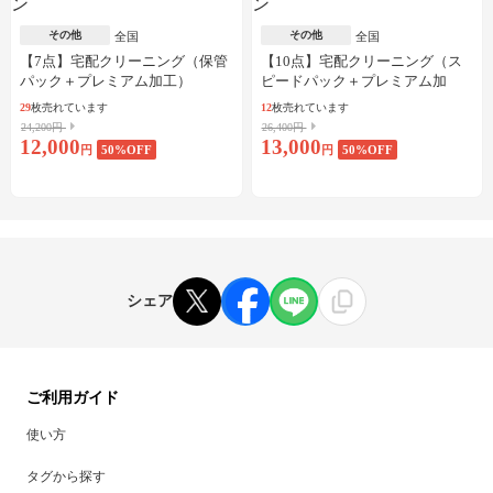
その他
その他
全国
全国
【7点】宅配クリーニング（保管
【10点】宅配クリーニング（ス
パック＋プレミアム加工）
ピードパック＋プレミアム加
工）
29
枚売れています
12
枚売れています
24,200円
26,400円
12,000
13,000
円
50
%OFF
円
50
%OFF
シェア
ご利用ガイド
使い方
タグから探す