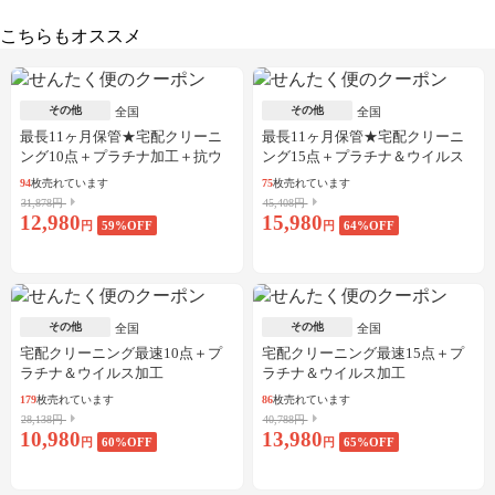
こちらもオススメ
その他
その他
全国
全国
最長11ヶ月保管★宅配クリーニ
最長11ヶ月保管★宅配クリーニ
ング10点＋プラチナ加工＋抗ウ
ング15点＋プラチナ＆ウイルス
イルス加工
加工
94
枚売れています
75
枚売れています
31,878円
45,408円
12,980
15,980
円
59
%OFF
円
64
%OFF
その他
その他
全国
全国
宅配クリーニング最速10点＋プ
宅配クリーニング最速15点＋プ
ラチナ＆ウイルス加工
ラチナ＆ウイルス加工
179
枚売れています
86
枚売れています
28,138円
40,788円
10,980
13,980
円
60
%OFF
円
65
%OFF