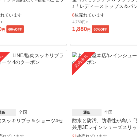
♪「レディーストップス＆パ
ット」
売れています
8
枚売れています
円
4,760円
0
1,880
60
%OFF
60
%OFF
円
円
礼
完売御礼
全国
全国
通販
通販
肉スッキリブラ＆ショーツ4セ
防水と防汚、防滑性が高い「
」
兼用3Eレインシューズスリ
ン」
売れています
21
枚売れています