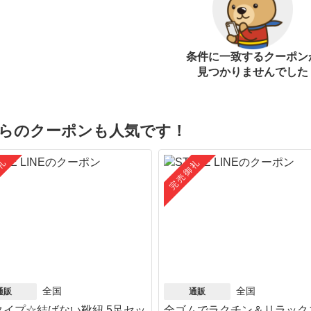
条件に一致するクーポン
見つかりませんでした
らのクーポンも人気です！
礼
完売御礼
全国
全国
通販
通販
タイプ☆結ばない靴紐 5足セッ
全ゴムでラクチン＆リラック