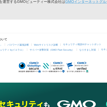
」を運営するGMOビューティー株式会社は
GMOインターネットグル
ついて
セキュリティ相談AIチャットボット
4」
パスワード漏洩診断
Webサイトリスク診断
セキ
ュリティ byイエラエ）
サイバー攻撃対策（GMO Flatt Security）
なりすまし対策