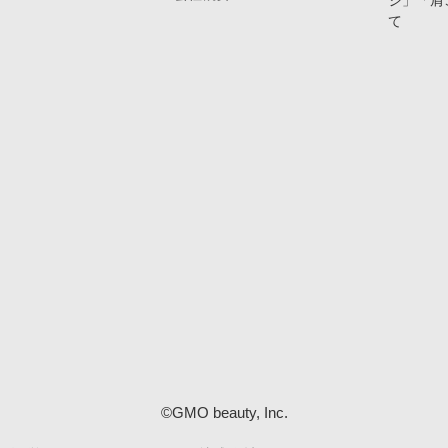
ジ」「肩
て
©GMO beauty, Inc.