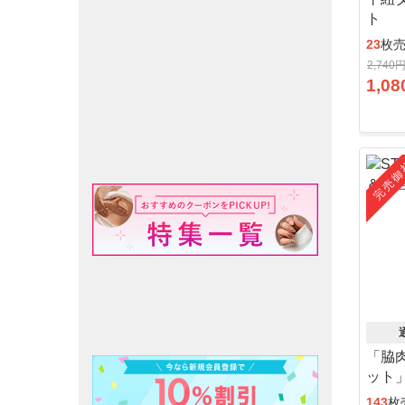
ト
23
枚
2,740
1,08
完売御
「脇
ット
143
枚