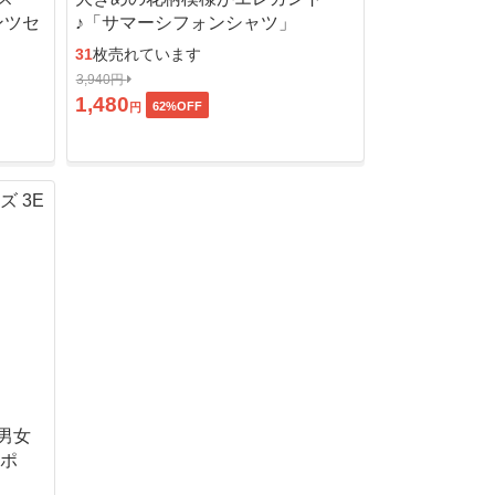
ンツセ
♪「サマーシフォンシャツ」
31
枚売れています
3,940円
1,480
62
%OFF
円
男女
ッポ