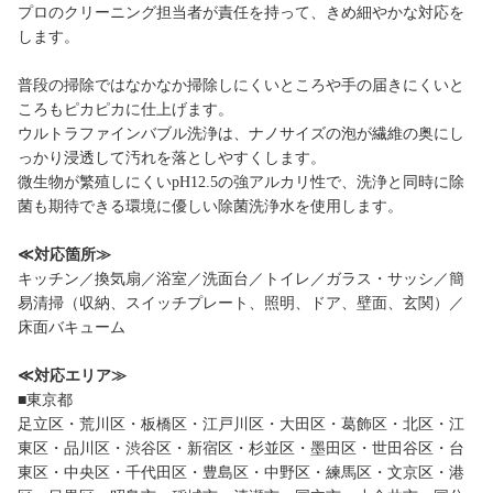
プロのクリーニング担当者が責任を持って、きめ細やかな対応を
します。
普段の掃除ではなかなか掃除しにくいところや手の届きにくいと
ころもピカピカに仕上げます。
ウルトラファインバブル洗浄は、ナノサイズの泡が繊維の奥にし
っかり浸透して汚れを落としやすくします。
微生物が繁殖しにくいpH12.5の強アルカリ性で、洗浄と同時に除
菌も期待できる環境に優しい除菌洗浄水を使用します。
≪対応箇所≫
キッチン／換気扇／浴室／洗面台／トイレ／ガラス・サッシ／簡
易清掃（収納、スイッチプレート、照明、ドア、壁面、玄関）／
床面バキューム
≪対応エリア≫
■東京都
足立区・荒川区・板橋区・江戸川区・大田区・葛飾区・北区・江
東区・品川区・渋谷区・新宿区・杉並区・墨田区・世田谷区・台
東区・中央区・千代田区・豊島区・中野区・練馬区・文京区・港