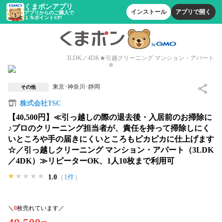
くまポンアプリ
インストール
アプリで開く
アプリからのご購入で
１％ポイントUP!
3LDK／4DK★引越クリーニング マンション・アパート
東京･神奈川･静岡
その他
株式会社TSC
【40,500円】≪引っ越しの際の退去後・入居前のお掃除に
♪プロのクリーニング担当者が、責任を持って掃除しにく
いところや手の届きにくいところもピカピカに仕上げます
☆／引っ越しクリーニング マンション・アパート（3LDK
／4DK）≫リピーターOK、1人10枚まで利用可
★★★★★
★★★★★
★★★★★
1.0
（
1件
）
＼
0
枚売れています／