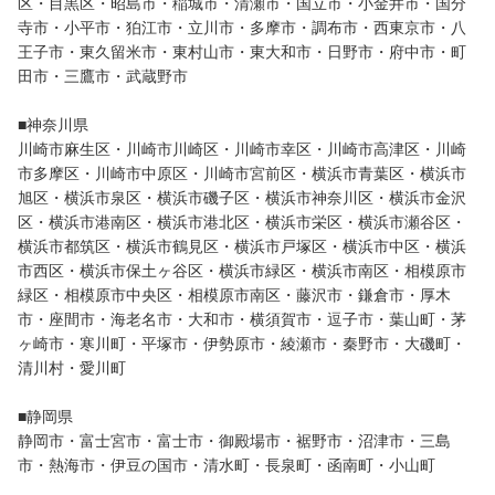
区・目黒区・昭島市・稲城市・清瀬市・国立市・小金井市・国分
寺市・小平市・狛江市・立川市・多摩市・調布市・西東京市・八
王子市・東久留米市・東村山市・東大和市・日野市・府中市・町
田市・三鷹市・武蔵野市
■神奈川県
川崎市麻生区・川崎市川崎区・川崎市幸区・川崎市高津区・川崎
市多摩区・川崎市中原区・川崎市宮前区・横浜市青葉区・横浜市
旭区・横浜市泉区・横浜市磯子区・横浜市神奈川区・横浜市金沢
区・横浜市港南区・横浜市港北区・横浜市栄区・横浜市瀬谷区・
横浜市都筑区・横浜市鶴見区・横浜市戸塚区・横浜市中区・横浜
市西区・横浜市保土ヶ谷区・横浜市緑区・横浜市南区・相模原市
緑区・相模原市中央区・相模原市南区・藤沢市・鎌倉市・厚木
市・座間市・海老名市・大和市・横須賀市・逗子市・葉山町・茅
ヶ崎市・寒川町・平塚市・伊勢原市・綾瀬市・秦野市・大磯町・
清川村・愛川町
■静岡県
静岡市・富士宮市・富士市・御殿場市・裾野市・沼津市・三島
市・熱海市・伊豆の国市・清水町・長泉町・函南町・小山町