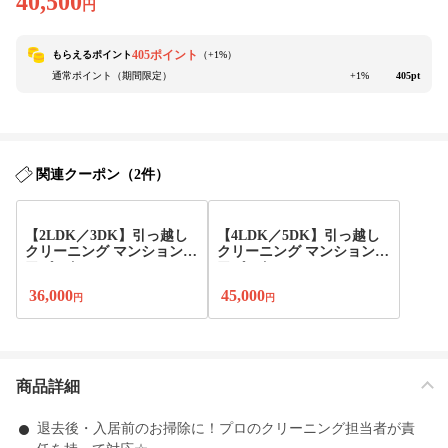
40,500
円
405ポイント
もらえるポイント
（+
1
%）
通常ポイント（期間限定）
+1%
405pt
関連クーポン（2件）
【2LDK／3DK】引っ越し
【4LDK／5DK】引っ越し
クリーニング マンション・
クリーニング マンション・
アパート
アパート
36,000
45,000
円
円
商品詳細
退去後・入居前のお掃除に！プロのクリーニング担当者が責