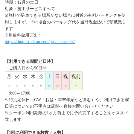
時期：12月の土日
対象：施工サービスすべて
※無料で駐車できる場所がない場合は付近の有料パーキングを使
用しますが、その場合のパーキング代を当日現金払いで頂戴致し
ます
※別途料金用URL：
https://shop.tsc-clean.com/products/m007
【利用できる期間と日時】
・ご購入日から90日間
月
火
水
木
金
土
日
祝
祝前
○
○
○
○
○
○
○
○
-
・9:00～17:00
※特別定休日（GW・お盆・年末年始など含む）や、利用できる曜
日等についての不明点は店舗へ直接お問い合わせください
※クーポン利用期限の1ヶ月前までに予約完了することをオススメ
致します
【1回に利用できる枚数／人数】