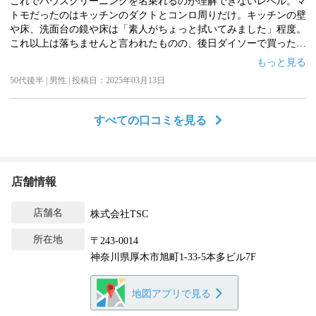
これでハウスクリーニングを名乗れるのが理解できないレベル。マ
トモだったのはキッチンのダクトとコンロ周りだけ。キッチンの壁
や床、洗面台の鏡や床は「素人がちょっと拭いてみました」程度。
これ以上は落ちませんと言われたものの、後日ダイソーで買った激
落ちくんとクリーナーで擦ってみたら床も壁もピカピカに。
もっと見る
丸1日掛けて自分で使ったタオル4枚が真っ黒になるくらい汚れは落
50代後半 | 男性 | 投稿日：2025年03月13日
ちていませんでした。他の部屋も同様で、何処を掃除したんだろう
と思うほど。壁も巾木も拭いてみたらタオルが真っ黒に。部屋数に
よって料金が違っていますが、その価値もありません。言葉の通じ
すべての口コミを見る
ない外国人を連れて来るまでは良いとしても、素人では話になりま
せん。ハウスクリーニングをしたにしては明らかにキレイにはなっ
ていない状態で「終わりましたー！」と堂々と帰えられる姿に呆れ
て文句を言う気にもなりませんでした。予約前の問合せ時に「料金
店舗情報
を先に支払ってからでないと施工可能日のご案内が出来ません」と
言われた意味も解りました。高い勉強代になりました。
店舗名
株式会社TSC
所在地
〒243-0014
神奈川県厚木市旭町1-33-5本多ビル7F
地図アプリで見る