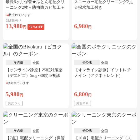
最長6ヶ月保管★ふとん宅配クリ
スニーカー宅配クリーニング2足
ーニング2枚＋防虫防カビ加工＋
☆撥水加工付き
しみ抜き
64
枚売れています
22,528円
13,980
6,980
円
37
%OFF
円
その他
その他
全国
全国
【オンライン診療】不眠対策薬
【オンライン診療】イソトレチ
（デエビゴ）5mg×30錠※初診
ノイン（アクネトレント）
料・送料込
10mg×1か月分※初診料・送料込
7
枚売れています
5,980
6,800
円
円
男女ＯＫ
男女ＯＫ
その他
その他
全国
全国
【7点】宅配クリーニング（保管
【10点】宅配クリーニング（ス