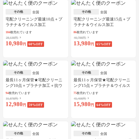
その他
その他
全国
全国
宅配クリーニング最速10点＋プ
宅配クリーニング最速15点＋プ
ラチナ＆ウイルス加工
ラチナ＆ウイルス加工
184
枚売れています
86
枚売れています
28,138円
40,788円
10,980
13,980
円
60
%OFF
円
65
%OFF
その他
その他
全国
全国
最長11ヶ月保管★宅配クリーニ
最長11ヶ月保管★宅配クリーニ
ング10点＋プラチナ加工＋抗ウ
ング15点＋プラチナ＆ウイルス
イルス加工
加工
94
枚売れています
75
枚売れています
31,878円
45,408円
12,980
15,980
円
59
%OFF
円
64
%OFF
その他
その他
全国
全国