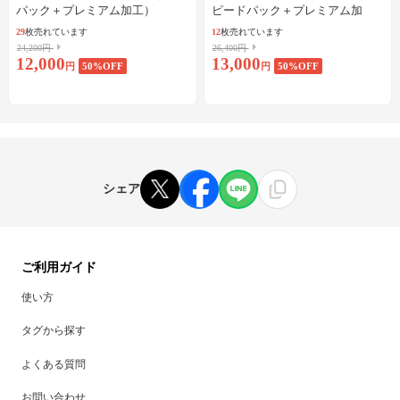
パック＋プレミアム加工）
ピードパック＋プレミアム加
工）
29
枚売れています
12
枚売れています
24,200円
26,400円
12,000
13,000
円
50
%OFF
円
50
%OFF
シェア
ご利用ガイド
使い方
タグから探す
よくある質問
お問い合わせ