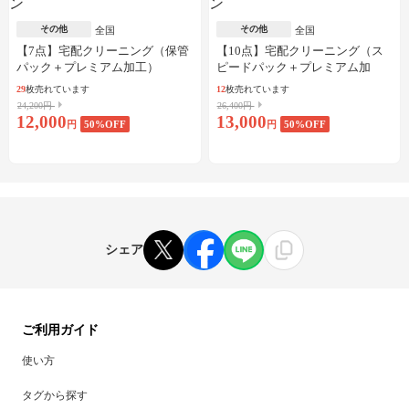
その他
その他
全国
全国
【7点】宅配クリーニング（保管
【10点】宅配クリーニング（ス
パック＋プレミアム加工）
ピードパック＋プレミアム加
工）
29
枚売れています
12
枚売れています
24,200円
26,400円
12,000
13,000
円
50
%OFF
円
50
%OFF
シェア
ご利用ガイド
使い方
タグから探す