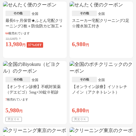
その他
その他
全国
全国
最長6ヶ月保管★ふとん宅配クリ
スニーカー宅配クリーニング2足
ーニング2枚＋防虫防カビ加工＋
☆撥水加工付き
しみ抜き
64
枚売れています
22,528円
13,980
6,980
円
37
%OFF
円
その他
その他
全国
全国
【オンライン診療】不眠対策薬
【オンライン診療】イソトレチ
（デエビゴ）5mg×30錠※初診
ノイン（アクネトレント）
料・送料込
10mg×1か月分※初診料・送料込
7
枚売れています
5,980
6,800
円
円
男女ＯＫ
男女ＯＫ