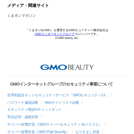
メディア・関連サイト
くまポンマガジン
「くまポンbyGMO」を運営するGMOビューティー株式会社は
GMOインターネットグループ
のメンバーです。
©GMO beauty, Inc.
GMOインターネットグループのセキュリティ事業について
世界初総合ネットセキュリティサービス「GMOセキュリティ24」
パスワード漏洩診断
Webサイトリスク診断
セキュリティ相談AIチャットボット
実在証明・盗聴対策
サイバー攻撃対策（GMOサイバーセキュリティ byイエラエ）
サイバー攻撃対策（GMO Flatt Security）
なりすまし対策