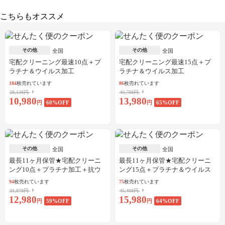
こちらもオススメ
その他
その他
全国
全国
宅配クリーニング最速10点＋プ
宅配クリーニング最速15点＋プ
ラチナ＆ウイルス加工
ラチナ＆ウイルス加工
184
枚売れています
86
枚売れています
28,138円
40,788円
10,980
13,980
円
60
%OFF
円
65
%OFF
その他
その他
全国
全国
最長11ヶ月保管★宅配クリーニ
最長11ヶ月保管★宅配クリーニ
ング10点＋プラチナ加工＋抗ウ
ング15点＋プラチナ＆ウイルス
イルス加工
加工
94
枚売れています
75
枚売れています
31,878円
45,408円
12,980
15,980
円
59
%OFF
円
64
%OFF