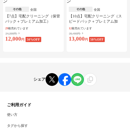
その他
その他
全国
全国
【7点】宅配クリーニング（保管
【10点】宅配クリーニング（ス
パック＋プレミアム加工）
ピードパック＋プレミアム加
工）
29
枚売れています
12
枚売れています
24,200円
26,400円
12,000
13,000
円
50
%OFF
円
50
%OFF
シェア
ご利用ガイド
使い方
タグから探す