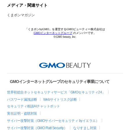
メディア・関連サイト
くまポンマガジン
「くまポンbyGMO」を運営するGMOビューティー株式会社は
GMOインターネットグループ
のメンバーです。
©GMO beauty, Inc.
GMOインターネットグループのセキュリティ事業について
世界初総合ネットセキュリティサービス「GMOセキュリティ24」
パスワード漏洩診断
Webサイトリスク診断
セキュリティ相談AIチャットボット
実在証明・盗聴対策
サイバー攻撃対策（GMOサイバーセキュリティ byイエラエ）
サイバー攻撃対策（GMO Flatt Security）
なりすまし対策