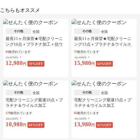
こちらもオススメ
その他
その他
全国
全国
最長11ヶ月保管★宅配クリーニ
最長11ヶ月保管★宅配クリーニ
ング10点＋プラチナ加工＋抗ウ
ング15点＋プラチナ＆ウイルス
イルス加工
加工
94
枚売れています
75
枚売れています
31,878円
45,408円
12,980
15,980
円
59
%OFF
円
64
%OFF
その他
その他
全国
全国
宅配クリーニング最速10点＋プ
宅配クリーニング最速15点＋プ
ラチナ＆ウイルス加工
ラチナ＆ウイルス加工
179
枚売れています
85
枚売れています
28,138円
40,788円
10,980
13,980
円
60
%OFF
円
65
%OFF