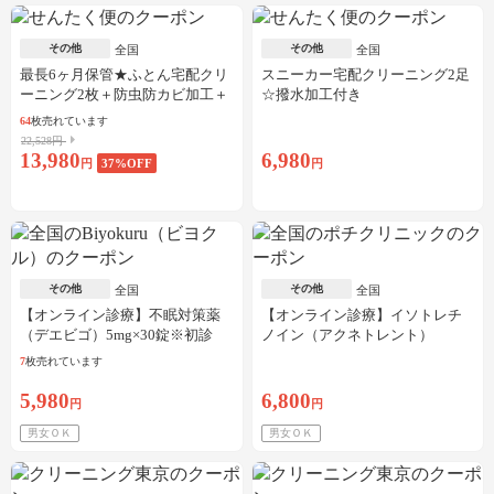
その他
その他
全国
全国
最長6ヶ月保管★ふとん宅配クリ
スニーカー宅配クリーニング2足
ーニング2枚＋防虫防カビ加工＋
☆撥水加工付き
しみ抜き
64
枚売れています
22,528円
13,980
6,980
円
37
%OFF
円
その他
その他
全国
全国
【オンライン診療】不眠対策薬
【オンライン診療】イソトレチ
（デエビゴ）5mg×30錠※初診
ノイン（アクネトレント）
料・送料込
10mg×1か月分※初診料・送料込
7
枚売れています
5,980
6,800
円
円
男女ＯＫ
男女ＯＫ