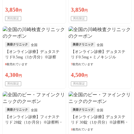
料・送料込
料・送料込
3,850
3,850
円
円
男性限定
男性限定
美容クリニック
美容クリニック
全国
全国
【オンライン診療】デュタステ
【オンライン診療】デュタステ
リド0.5mg（1か月分）※診察
リド0.5mg＋ミノキシジル
料・送料込
5mg（1か月分）※診察料・送料
8
枚売れています
7
枚売れています
込
4,300
4,500
円
円
男性限定
男性限定
美容クリニック
美容クリニック
全国
全国
【オンライン診療】フィナステ
【オンライン診療】デュタステ
リド 28錠（1か月分）※診察料・
リド 30錠（1か月分）※診察料・
送料込／来院歴問わず購入可
送料込／来院歴問わず購入可
1
枚売れています