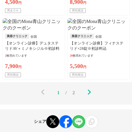
4,500
8,900
円
円
男女ＯＫ
男性限定
美容クリニック
美容クリニック
全国
全国
【オンライン診療】デュタステ
【オンライン診療】フィナステ
リドAV＋ミノキシジル※初診料
リド×28錠※初診料込
込
2
枚売れています
20
枚売れています
7,900
5,500
円
円
男性限定
男性限定
1
/
2
シェア