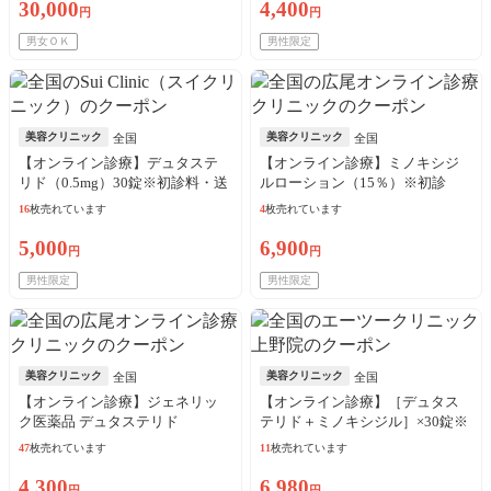
30,000
4,400
円
円
男女ＯＫ
男性限定
美容クリニック
美容クリニック
全国
全国
【オンライン診療】デュタステ
【オンライン診療】ミノキシジ
リド（0.5mg）30錠※初診料・送
ルローション（15％）※初診
料込
料・送料込
16
枚売れています
4
枚売れています
5,000
6,900
円
円
男性限定
男性限定
美容クリニック
美容クリニック
全国
全国
【オンライン診療】ジェネリッ
【オンライン診療】［デュタス
ク医薬品 デュタステリド
テリド＋ミノキシジル］×30錠※
（0.5mg）※初診料・送料込
初診料・送料込
47
枚売れています
11
枚売れています
4,300
6,980
円
円