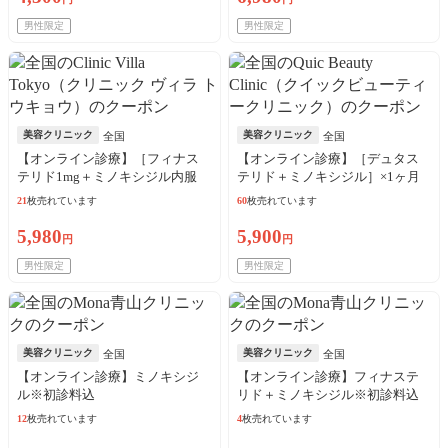
男性限定
男性限定
美容クリニック
美容クリニック
全国
全国
【オンライン診療】［フィナス
【オンライン診療】［デュタス
テリド1mg＋ミノキシジル内服
テリド＋ミノキシジル］×1ヶ月
5mg］×28錠
※初診料・送料込
21
枚売れています
60
枚売れています
5,980
5,900
円
円
男性限定
男性限定
美容クリニック
美容クリニック
全国
全国
【オンライン診療】ミノキシジ
【オンライン診療】フィナステ
ル※初診料込
リド＋ミノキシジル※初診料込
12
枚売れています
4
枚売れています