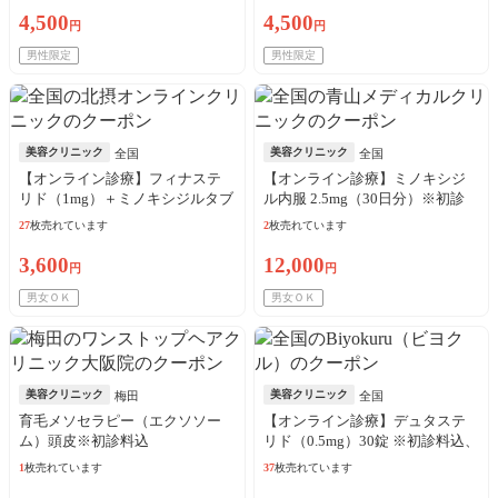
4,500
4,500
円
円
男性限定
男性限定
美容クリニック
美容クリニック
全国
全国
【オンライン診療】フィナステ
【オンライン診療】ミノキシジ
リド（1mg）＋ミノキシジルタブ
ル内服 2.5mg（30日分）※初診
レット（5mg）30日分※初診料、
料・送料込／リピート可
27
枚売れています
2
枚売れています
送料込
3,600
12,000
円
円
男女ＯＫ
男女ＯＫ
美容クリニック
美容クリニック
梅田
全国
育毛メソセラピー（エクソソー
【オンライン診療】デュタステ
ム）頭皮※初診料込
リド（0.5mg）30錠 ※初診料込、
送料込
1
枚売れています
37
枚売れています