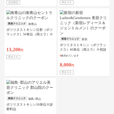
女性限定
男女ＯＫ
美容クリニック
南青山
ボツリヌストキシン注射（ボツ
ラックス）50単位（両エラ）※
初診料込
美容クリニック
新宿
ボツリヌストキシン（ボツラッ
13,200
クス）40単位（両エラ）※初診
円
料込
8
枚売れています
男女ＯＫ
8,000
円
男女ＯＫ
美容クリニック
福島･郡山
ボツリヌストキシン50単位※診
察料込