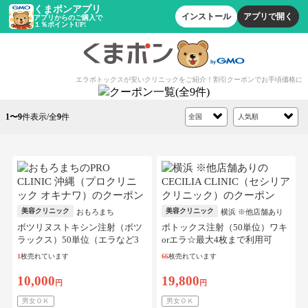
くまポンアプリ
インストール
アプリで開く
アプリからのご購入で
１％ポイントUP!
エラボトックスが安いクリニックをご紹介！割引クーポンでお手頃価格に
1〜9
件表示/全
9
件
美容クリニック
美容クリニック
おもろまち
横浜 ※他店舗あり
ボツリヌストキシン注射（ボツ
ボトックス注射（50単位）ワキ
ラックス）50単位（エラなど3
orエラ☆最大4枚まで利用可
部位から選択）※初診料込
1
枚売れています
66
枚売れています
10,000
19,800
円
円
男女ＯＫ
男女ＯＫ