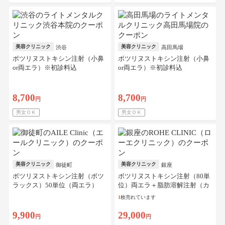
美容クリニック
美容クリニック
渋谷
高田馬場
ボツリヌストキシン注射（小鼻
ボツリヌストキシン注射（小鼻
or両エラ）※初診料込
or両エラ）※初診料込
8,700
8,700
円
円
男女ＯＫ
男女ＯＫ
美容クリニック
美容クリニック
御徒町
銀座
ボツリヌストキシン注射（ボツ
ボツリヌストキシン注射（80単
ラックス）50単位（両エラ）
位）両エラ＋脂肪溶解注射（カ
ベリン）16cc（あご下）※初診
1
枚売れています
料、マイクロカニューレ込
9,900
29,000
円
円