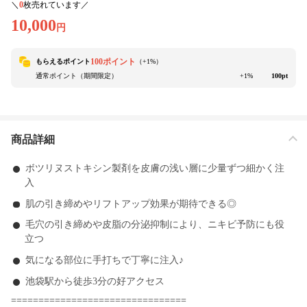
＼
0
枚売れています／
10,000
円
100ポイント
もらえるポイント
（+
1
%）
通常ポイント（期間限定）
+1%
100pt
商品詳細
ボツリヌストキシン製剤を皮膚の浅い層に少量ずつ細かく注
入
肌の引き締めやリフトアップ効果が期待できる◎
毛穴の引き締めや皮脂の分泌抑制により、ニキビ予防にも役
立つ
気になる部位に手打ちで丁寧に注入♪
池袋駅から徒歩3分の好アクセス
================================