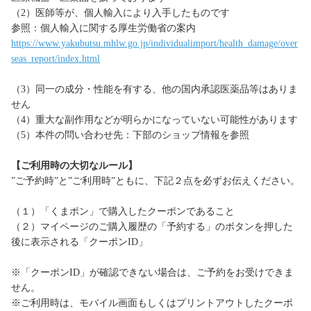
（2）医師等が、個人輸入により入手したものです
参照：個人輸入に関する厚生労働省の案内
https://www.yakubutsu.mhlw.go.jp/individualimport/health_damage/over
seas_report/index.html
（3）同一の成分・性能を有する、他の国内承認医薬品等はありま
せん
（4）重大な副作用などが明らかになっていない可能性があります
（5）本件の問い合わせ先：下部のショップ情報を参照
【ご利用時の大切なルール】
”ご予約時”と”ご利用時”ともに、下記２点を必ずお伝えください。
（１）「くまポン」で購入したクーポンであること
（２）マイページのご購入履歴の「予約する」のボタンを押した
後に表示される「クーポンID」
※「クーポンID」が確認できない場合は、ご予約をお受けできま
せん。
※ご利用時は、モバイル画面もしくはプリントアウトしたクーポ