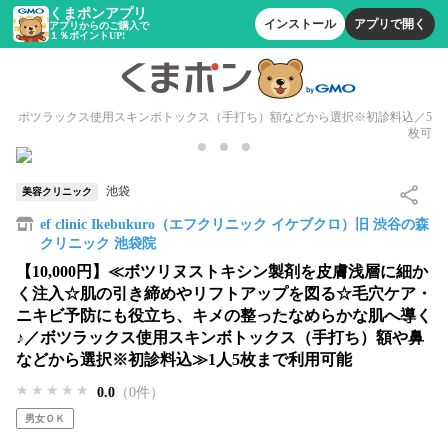
くまポンアプリ
インストール
アプリで開く
アプリからのご購入で
１％ポイントUP!
ボツラックス使用スキンボトックス（手打ち）額などから選択※初診料込／5
枚可
池袋
美容クリニック
ef clinic Ikebukuro（エフクリニック イケブクロ）旧 渋谷の森
クリニック 池袋院
【10,000円】≪ボツリヌストキシン製剤を皮膚浅層に細か
く注入☆肌の引き締めやリフトアップを図る☆毛穴ケア・
ニキビ予防にも役立ち、キメの整ったなめらかな肌へ導く
♪／ボツラックス使用スキンボトックス（手打ち）額や鼻
などから選択※初診料込≫1人5枚まで利用可能
★★★★★
★★★★★
★★★★★
0.0
（0件）
男女ＯＫ