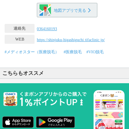
地図アプリで見る
連絡先
0364160193
WEB
https://shinjuku-higashiguchi.tifaclinic.jp/
#メディオスター（医療脱毛）
#医療脱毛
#VIO脱毛
こちらもオススメ