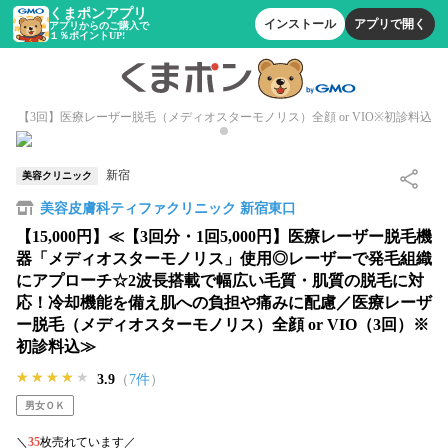
くまポンアプリ
インストール
アプリで開く
アプリからのご購入で
１％ポイントUP!
【3回】医療レーザー脱毛（メディオスターモノリス）全顔 or VIO※初診料込
新宿
美容クリニック
美容皮膚科ティファクリニック 新宿東口
【15,000円】≪【3回分・1回5,000円】医療レーザー脱毛機
器「メディオスターモノリス」使用◎レーザーで発毛組織
にアプローチ☆2波長搭載で幅広い毛質・肌質の脱毛に対
応！冷却機能を備え肌への負担や痛みに配慮／医療レーザ
ー脱毛（メディオスターモノリス）全顔 or VIO（3回）※
初診料込≫
★★★★★
★★★★★
★★★★★
3.9
（
7件
）
男女ＯＫ
＼
35
枚売れています／