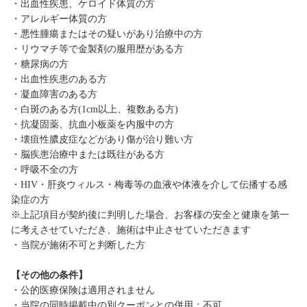
・出血性疾患、ケロイド体質の方
・アレルギー体質の方
・悪性腫瘍またはその疑いがあり治療中の方
・リウマチ等で金製剤の服用歴がある方
・糖尿病の方
・出血性疾患のある方
・凝血障害のある方
・白斑のある方(1cm以上、複数ある方)
・抗凝固薬、抗血小板薬を内服中の方
・壊疽性膿皮症などがあり傷が治り難い方
・脳疾患治療中または既往がある方
・呼吸不全の方
・HIV・肝炎ウィルス・梅毒等の血液や体液を介して伝播する感
染症の方
※上記項目が契約後に判明した場合、お客様の安全と健康を第一
に考えさせていただき、施術は中止させていただきます
・当院が施術不可と判断した方
【その他の条件】
・公的医療保険は適用されません
・当院の同時掲載中の別クーポンとの併用：不可