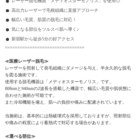
レーザー脱毛機器「メディオスターモノリス」を使用◎
高出力レーザーで毛根組織に直接アプローチ
幅広い毛質、肌質の脱毛に対応！
気になる部位をツルスベ肌へ導く♪
新宿駅から徒歩5分の好アクセス
================================
≪医療レーザー脱毛≫
レーザーを照射して発毛組織にダメージを与え、半永久的な脱毛
を図る施術です。
使用する脱毛機器は「メディオスターモノリス」です。
808nmと940nmの2波長を搭載した機器で、幅広い毛質や肌状態に
合わせた施術が可能です。
また冷却機能を備え、肌への負担や痛みに配慮されています。
当施術は、基本的には熱破壊式を採用しておりますが、照射部位
や痛みの程度により蓄熱式で対応する場合があります。
≪選べる部位≫