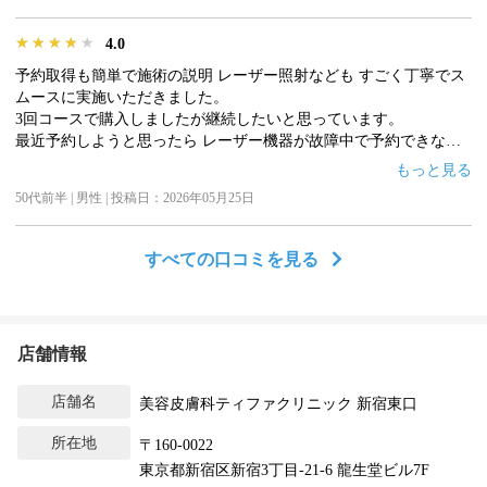
★★★★★
★★★★★
★★★★★
4.0
予約取得も簡単で施術の説明 レーザー照射なども すごく丁寧でス
ムースに実施いただきました。
3回コースで購入しましたが継続したいと思っています。
最近予約しようと思ったら レーザー機器が故障中で予約できなか
ったので 星1つ減点 で星4つにしました。それがなければ 星5つで
もっと見る
した。
50代前半 | 男性 | 投稿日：2026年05月25日
すべての口コミを見る
店舗情報
店舗名
美容皮膚科ティファクリニック 新宿東口
所在地
〒160-0022
東京都新宿区新宿3丁目-21-6 龍生堂ビル7F