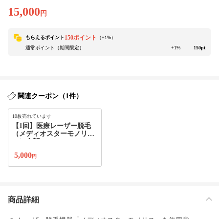
15,000
円
150ポイント
もらえるポイント
（+
1
%）
通常ポイント（期間限定）
+1%
150pt
関連クーポン（1件）
10枚売れています
【1回】医療レーザー脱毛
（メディオスターモノリ
ス）全顔 or VIO
5,000
円
商品詳細