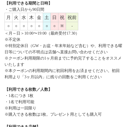
【利用できる期間と日時】
・ご購入日から90日間
月
火
水
木
金
土
日
祝
祝前
○
○
○
○
○
○
○
※
-
＜月～日＞10:00〜19:00（最終受付17:30）
※不定休
※特別定休日（GW・お盆・年末年始など含む）や、利用できる曜
日等についての不明点は店舗へ直接お問い合わせください
※クーポン利用期限の1ヶ月前までに予約完了することをオススメ
いたします
※本クーポンの利用期間内に初回利用をお済ませください。初回
利用より「3ヶ月以内」に残りの回数をご利用ください
【利用できる枚数／人数】
・1名につき 1枚
・1名で利用可能
※利用は一回限り
※購入できる枚数は1枚。プレゼント用としても購入可
【利用できる店舗】