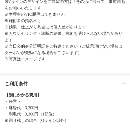
※Vラインのデザインをご希望の方は「その形に沿って」事前剃毛
をお願いいたします
※生理中のVIO脱毛はできません
※施術者の指名不可
※効果・仕上がり具合には個人差があります
※カウンセリング・診断の結果、施術を受けられない場合があり
ます
※当日公的身分証明証をご持参ください（ご提示頂けない場合は
クーポンが失効になる場合がございます）
※写真はイメージです
ご利用条件
【別にかかる費用】
＜任意＞
・麻酔代：3,300円
・剃毛代：3,300円（1部位）
※剃り残しの場合（Oライン以外）