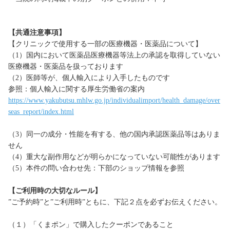
【共通注意事項】
【クリニックで使用する一部の医療機器・医薬品について】
（1）国内において医薬品医療機器等法上の承認を取得していない
医療機器・医薬品を扱っております
（2）医師等が、個人輸入により入手したものです
参照：個人輸入に関する厚生労働省の案内
https://www.yakubutsu.mhlw.go.jp/individualimport/health_damage/over
seas_report/index.html
（3）同一の成分・性能を有する、他の国内承認医薬品等はありま
せん
（4）重大な副作用などが明らかになっていない可能性があります
（5）本件の問い合わせ先：下部のショップ情報を参照
【ご利用時の大切なルール】
”ご予約時”と”ご利用時”ともに、下記２点を必ずお伝えください。
（１）「くまポン」で購入したクーポンであること