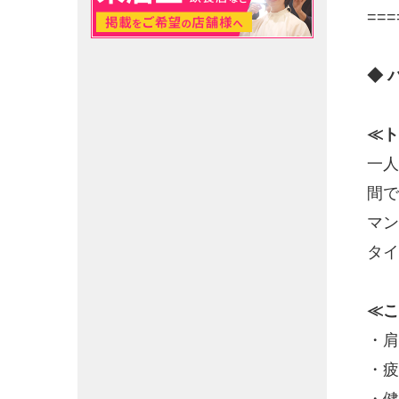
===
◆ 
≪ト
一人
間で
マン
タイ
≪こ
・肩
・疲
・健