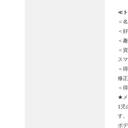
≪ト
＜名
＜好
＜趣
＜資
スマ
＜得
修正
＜得
★メ
1児
す。
ボデ