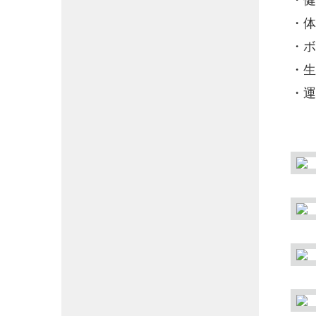
・体
・ボ
・生
・運