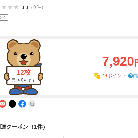
★★★★
★★★★
★★★★
（0件）
0.0
ＯＫ
7,920
12枚
内
79ポイント
売れています
関連クーポン（1件）