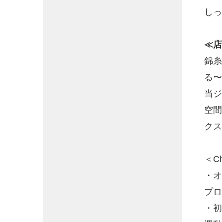
し
≪店
錦糸
る〜
当ジ
空間
クス
＜C
・オ
プロ
・初