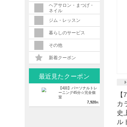
ヘアサロン・まつげ・
ネイル
ジム・レッスン
暮らしのサービス
その他
新着クーポン
最近見たクーポン
ト
【4回】パーソナルトレ
ーニング45分☆完全個
【
室
7,920
カ
円
史
ル