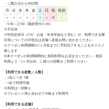
・ご購入日から90日間
月
火
水
木
金
土
日
祝
祝前
○
○
○
○
○
○
○
※
-
・9:00～22:00（最終受付21:00）
※不定休
※特別定休日（GW・お盆・年末年始など含む）や、利用できる曜
日等についての不明点は店舗へ直接お問い合わせください
※クーポン利用期限の1ヶ月前までに予約完了することをオススメ
致します
※本クーポンの利用期間内に初回利用をお済ませください。初回
利用より「1ヶ月以内」に残りの回数をご利用ください
【利用できる枚数／人数】
・1名につき 1枚
・1名で利用可能
※利用は一回限り
※プレゼント用と合わせて10枚まで利用可
【利用できる店舗】