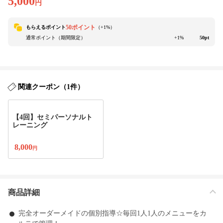
5,000
円
50ポイント
もらえるポイント
（+
1
%）
通常ポイント（期間限定）
+1%
50pt
関連クーポン（1件）
【4回】セミパーソナルト
レーニング
8,000
円
商品詳細
完全オーダーメイドの個別指導☆毎回1人1人のメニューをカ