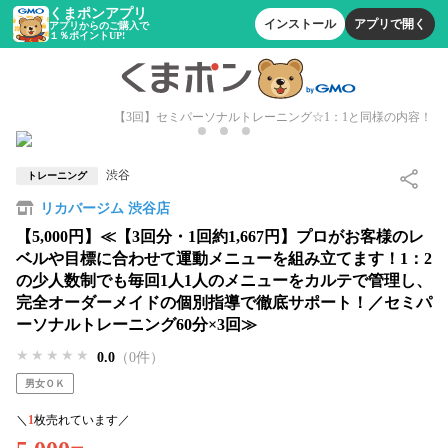
くまポンアプリ
インストール
アプリで開く
アプリからのご購入で
１％ポイントUP!
【3回】セミパーソナルトレーニング☆1：1と同様の内容！
渋谷
トレーニング
リカバージム 渋谷店
【5,000円】≪【3回分・1回約1,667円】プロがお客様のレ
ベルや目標に合わせて運動メニューを組み立てます！1：2
の少人数制でも毎回1人1人のメニューをカルテで管理し、
完全オーダーメイドの個別指導で徹底サポート！／セミパ
ーソナルトレーニング60分×3回≫
★★★★★
★★★★★
★★★★★
0.0
（0件）
男女ＯＫ
＼
1
枚売れています／