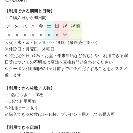
【利用できる期間と日時】
・ご購入日から90日間
月
火
水
木
金
土
日
祝
祝前
×
○
○
×
○
○
○
※
-
＜火・水・金～日＞10:00～19:00（最終受付18:00）
※休診日：月曜日・木曜日
※特別定休日（GW・お盆・年末年始など含む）や、利用できる曜
日等についての不明点は店舗へ直接お問い合わせください
※クーポン利用期限の1ヶ月前までに予約完了することをオススメ
致します
【利用できる枚数／人数】
・1名につき 1～10枚
・1名で利用可能
※利用は一回限り
※購入できる枚数は1～10枚。プレゼント用としても購入可
【利用できる店舗】