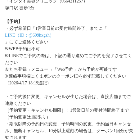
・イシダイ美容クリニック（0664211257）
塚口駅 徒歩1分
【予約】
・必ず希望日「1営業日前の受付時間終了」までに「
LINE（ID：@699hxgzh）
」にてご連絡ください
※WEB予約は不可
※LINEでご予約の際は、下記の通り進めてご予約を完了させてく
ださい
友だち登録→メニュー→「Web予約」から予約が可能です
※連絡事項欄にくまポンのクーポンIDを必ず記載してください
（2026/4/17 18:19追記）
・ご予約後に変更、キャンセルが生じた場合は、直接店舗までご
連絡ください
［予約変更・キャンセル期限］：1営業日前の受付時間終了まで
（予約変更は1回限り）
・期限以降の予約日の変更、予約時間の変更、予約当日キャンセ
ル、無断キャンセル、10分以上遅刻の場合は、クーポン1回分が失
効されます