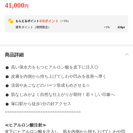
41,000
円
410ポイント
もらえるポイント
（+
1
%）
通常ポイント（期間限定）
+1%
410pt
商品詳細
高い保水力をもつヒアルロン酸を皮下に注入◎
皮膚を内側から持ち上げてしわや凹みを改善へ導く
涙袋やあごなどのパーツ形成もめざせる☆
肌なじみがよく自然な仕上がりが期待！若々しい印象へ
塚口駅から徒歩1分の好アクセス
================================
≪ヒアルロン酸注射≫
皮下にヒアルロン酸を注入し、肌を内側から持ち上げてしわや凹