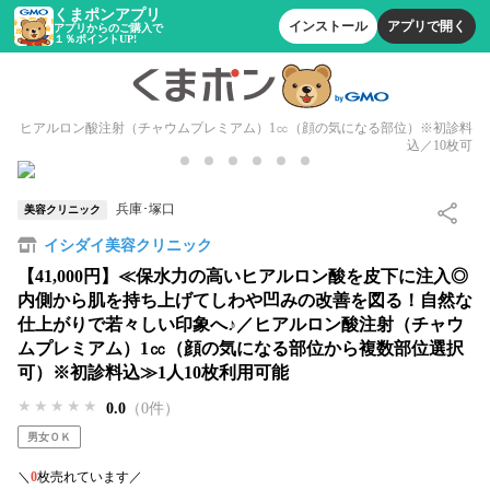
くまポンアプリ
インストール
アプリで開く
アプリからのご購入で
１％ポイントUP!
ヒアルロン酸注射（チャウムプレミアム）1㏄（顔の気になる部位）※初診料
込／10枚可
兵庫･塚口
美容クリニック
イシダイ美容クリニック
【41,000円】≪保水力の高いヒアルロン酸を皮下に注入◎
内側から肌を持ち上げてしわや凹みの改善を図る！自然な
仕上がりで若々しい印象へ♪／ヒアルロン酸注射（チャウ
ムプレミアム）1㏄（顔の気になる部位から複数部位選択
可）※初診料込≫1人10枚利用可能
★★★★★
★★★★★
★★★★★
0.0
（0件）
男女ＯＫ
＼
0
枚売れています／