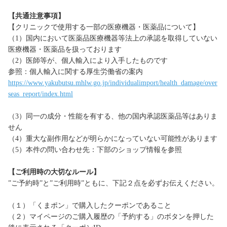
【共通注意事項】
【クリニックで使用する一部の医療機器・医薬品について】
（1）国内において医薬品医療機器等法上の承認を取得していない
医療機器・医薬品を扱っております
（2）医師等が、個人輸入により入手したものです
参照：個人輸入に関する厚生労働省の案内
https://www.yakubutsu.mhlw.go.jp/individualimport/health_damage/over
seas_report/index.html
（3）同一の成分・性能を有する、他の国内承認医薬品等はありま
せん
（4）重大な副作用などが明らかになっていない可能性があります
（5）本件の問い合わせ先：下部のショップ情報を参照
【ご利用時の大切なルール】
”ご予約時”と”ご利用時”ともに、下記２点を必ずお伝えください。
（１）「くまポン」で購入したクーポンであること
（２）マイページのご購入履歴の「予約する」のボタンを押した