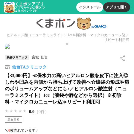
くまポンアプリ
インストール
アプリで開く
アプリからのご購入で
１％ポイントUP!
ヒアルロン酸（ニューラミスライト）1cc※初診料・マイクロカニューレ込／
リピート利用可
宮城･仙台
美容クリニック
仙台TAクリニック
【33,000円】≪保水力の高いヒアルロン酸を皮下に注入◎
しわや凹みを内側から持ち上げて改善へ☆涙袋の形成や唇
のボリュームアップなどにも♪／ヒアルロン酸注射（ニュ
ーラミスライト）1cc（涙袋や唇などから選択）※初診
料・マイクロカニューレ込≫リピート利用可
★★★★★
★★★★★
★★★★★
0.0
（0件）
男女ＯＫ
＼
0
枚売れています／