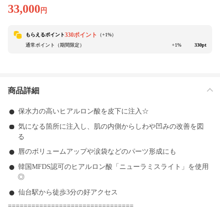
33,000
円
330ポイント
もらえるポイント
（+
1
%）
通常ポイント（期間限定）
+1%
330pt
商品詳細
保水力の高いヒアルロン酸を皮下に注入☆
気になる箇所に注入し、肌の内側からしわや凹みの改善を図
る
唇のボリュームアップや涙袋などのパーツ形成にも
韓国MFDS認可のヒアルロン酸「ニューラミスライト」を使用
◎
仙台駅から徒歩3分の好アクセス
================================