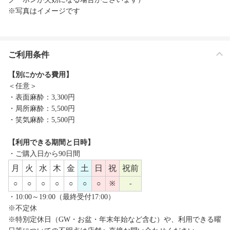
※写真はイメージです
ご利用条件
【別にかかる費用】
＜任意＞
・表面麻酔：3,300円
・局所麻酔：5,500円
・笑気麻酔：5,500円
【利用できる期間と日時】
・ご購入日から90日間
月
火
水
木
金
土
日
祝
祝前
○
○
○
○
○
○
○
※
-
・10:00～19:00（最終受付17:00）
※不定休
※特別定休日（GW・お盆・年末年始など含む）や、利用できる曜