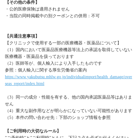
【その他の条件】
・公的医療保険は適用されません
・当院の同時掲載中の別クーポンとの併用：不可
【共通注意事項】
【クリニックで使用する一部の医療機器・医薬品について】
（1）国内において医薬品医療機器等法上の承認を取得していない
医療機器・医薬品を扱っております
（2）医師等が、個人輸入により入手したものです
参照：個人輸入に関する厚生労働省の案内
https://www.yakubutsu.mhlw.go.jp/individualimport/health_damage/over
seas_report/index.html
（3）同一の成分・性能を有する、他の国内承認医薬品等はありま
せん
（4）重大な副作用などが明らかになっていない可能性があります
（5）本件の問い合わせ先：下部のショップ情報を参照
【ご利用時の大切なルール】
”ご予約時”と”ご利用時”ともに、下記２点を必ずお伝えください。