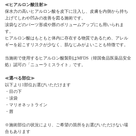
≪ヒアルロン酸注射
≫
保水力の高いヒアルロン酸を皮下に注入し、皮膚を内側から持ち
上げてしわや凹みの改善を図る施術です。
涙袋などのパーツ形成や唇のボリュームアップにも用いられま
す。
ヒアルロン酸はもともと体内に存在する物質であるため、アレル
ギーを起こすリスクが少なく、肌なじみがよいことも特徴です。
当施術で使用するヒアルロン酸製剤はMFDS（韓国食品医薬品安全
処）認可の「ニューラミスライト」です。
≪選べる部位≫
以下より1部位お選びいただけます
・目の下
・涙袋
・マリオネットライン
・唇
※施術部位の状況により、ご希望の箇所をお選びいただけない場
合もあります