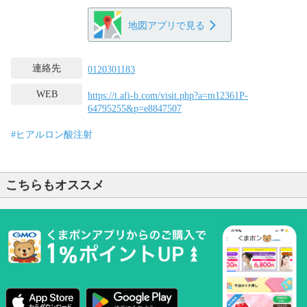
地図アプリで見る
連絡先
0120301183
WEB
https://t.afi-b.com/visit.php?a=m12361P-
64795255&p=e8847507
#ヒアルロン酸注射
こちらもオススメ