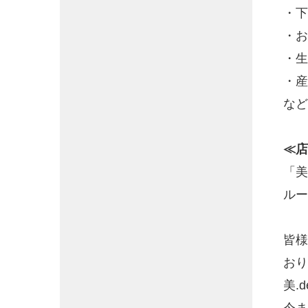
・下
・お
・生
・産
など
≪店
「美
ルー
皆様
おり
美.
今ま