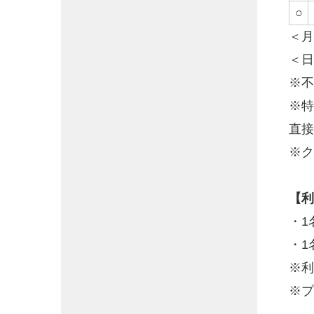
○
＜月
＜日
※不
※特
直接
※ク
【利
・1
・1
※利
※プ