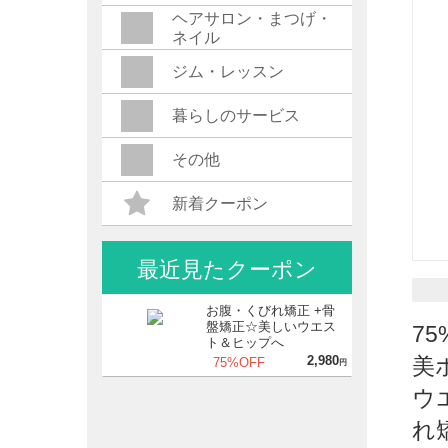
ヘアサロン・まつげ・
ネイル
ジム・レッスン
暮らしのサービス
その他
新着クーポン
最近見たクーポン
お腹・くびれ矯正 +骨
盤矯正☆美しいウエス
7
ト＆ヒップへ
2,980
美
75%OFF
円
ウ
れ