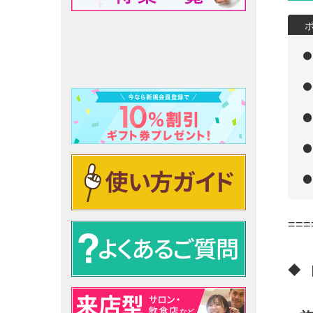
===
◆ 