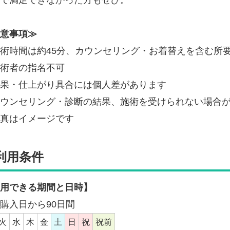
意事項≫
術時間は約45分、カウンセリング・お着替えを含む所要
術者の指名不可
果・仕上がり具合には個人差があります
ウンセリング・診断の結果、施術を受けられない場合
真はイメージです
利用条件
用できる期間と日時】
購入日から90日間
火
水
木
金
土
日
祝
祝前