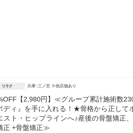
兵庫･三ノ宮 ※他店舗あり
リラク
5%OFF【2,980円】≪グループ累計施術数
ボディ』を手に入れる！★骨格から正して
エスト・ヒップラインへ♪産後の骨盤矯正
矯正 +骨盤矯正≫