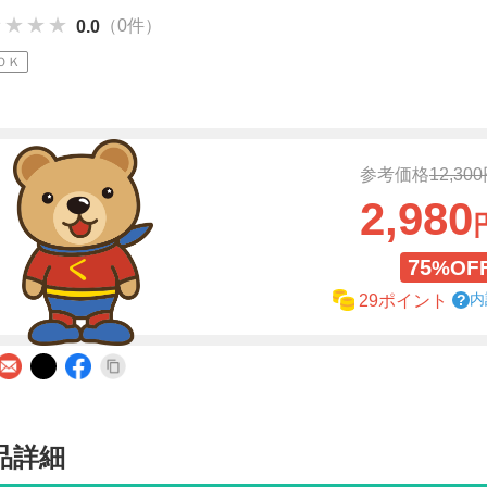
★★★★
★★★★
★★★★
（0件）
0.0
ＯＫ
参考価格
12,30
2,980
75
%OF
内
29ポイント
品詳細