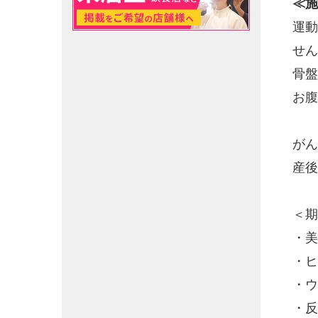
≪施
運動
せん
骨盤
お腹
がん
産後
＜期
・美
・ヒ
・ウ
・反