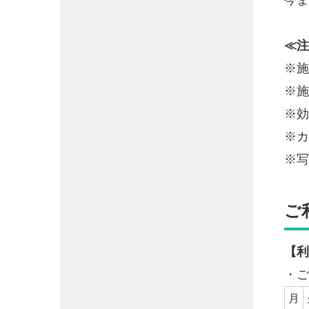
≪注
※施
※施
※効
※カ
※写
ご
【利
・ご
月