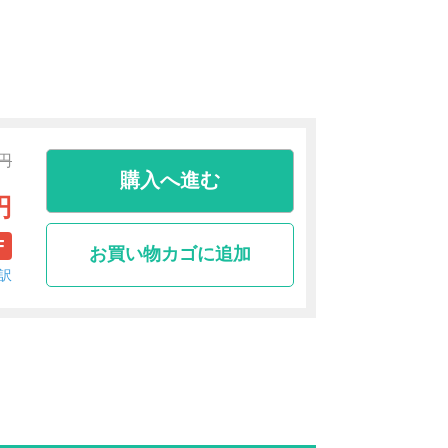
0円
購入へ進む
円
F
お買い物カゴに追加
訳