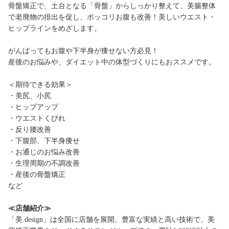
骨盤矯正で、土台となる「骨盤」からしっかり整えて、美腸整体
で老廃物の排出を促し、ポッコリお腹も改善！美しいウエスト・
ヒップラインをめざします。
がんばってもお腹や下半身が痩せない方必見！
産後のお悩みや、ダイエット中の体型づくりにもおススメです。
＜期待できる効果＞
・美尻、小尻
・ヒップアップ
・ウエストくびれ
・反り腰改善
・下腹部、下半身痩せ
・お通じのお悩み改善
・生理周期の不調改善
・産後の骨盤矯正
など
≪店舗紹介≫
「美.design」は全国に店舗を展開、豊富な実績と高い技術で、美