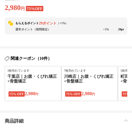
2,980
円
75%OFF
29ポイント
もらえるポイント
（+
1
%）
通常ポイント（期間限定）
+1%
29pt
関連クーポン（10件）
3枚売れています
7枚売れています
5枚売れ
千葉店｜お腹・くびれ矯正
川崎店｜お腹・くびれ矯正
町田
+骨盤矯正
+骨盤矯正
+骨盤
2,980
2,980
75% OFF
75% OFF
75% 
円
円
商品詳細