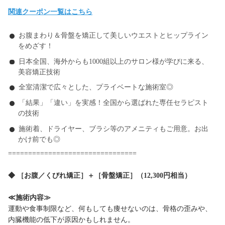
関連クーポン一覧はこちら
お腹まわり＆骨盤を矯正して美しいウエストとヒップライン
をめざす！
日本全国、海外からも1000組以上のサロン様が学びに来る、
美容矯正技術
全室清潔で広々とした、プライベートな施術室◎
「結果」「違い」を実感！全国から選ばれた専任セラピスト
の技術
施術着、ドライヤー、ブラシ等のアメニティもご用意。お出
かけ前でも◎
================================
◆ ［お腹／くびれ矯正］＋［骨盤矯正］（12,300円相当）
≪施術内容≫
運動や食事制限など、何もしても痩せないのは、骨格の歪みや、
内臓機能の低下が原因かもしれません。