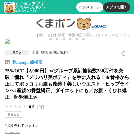
くまポンアプリ
インストール
アプリで開く
アプリからのご購入で
１％ポイントUP!
お腹・くびれ矯正 +骨盤矯正☆美しいウエスト＆ヒップへ
千葉･船橋 ※他店舗あり
リラク
美.design 船橋店
75%OFF【2,980円】≪グループ累計施術数230万件を突
破！憧れ『メリハリ美ボディ』を手に入れる！★骨格から
正してポッコリお腹も改善！美しいウエスト・ヒップライ
ンへ♪産後の骨盤矯正、ダイエットにも／お腹・くびれ矯
正 +骨盤矯正≫
★★★★★
★★★★★
★★★★★
0.0
（0件）
男女ＯＫ
＼
9
枚売れています／
12,300円