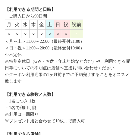
【利用できる期間と日時】
・ご購入日から90日間
月
火
水
木
金
土
日
祝
祝前
○
○
○
○
○
○
○
○
-
＜月～土＞11:00～22:00（最終受付21:00）
＜日・祝＞11:00～20:00（最終受付19:00）
※不定休
※特別定休日（GW・お盆・年末年始など含む）や、利用できる曜
日等についての不明点は店舗へ直接お問い合わせください
※クーポン利用期限の1ヶ月前までに予約完了することをオススメ
致します
【利用できる枚数／人数】
・1名につき 1枚
・1名で利用可能
※利用は一回限り
※プレゼント用と合わせて10枚まで購入可
【利用できる店舗】