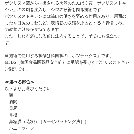
ボツリヌス菌から抽出される天然のたんぱく質「ボツリヌストキ
シン」の製剤を注入し、シワの改善を図る施術です。
ボツリヌストキシンには筋肉の働きを弱める作用があり、眉間の
しわや目尻のしわなど、表情筋の収縮を原因とする「表情じわ」
の改善に効果が期待できます。
また、しわが癖になる前に注入することで、予防にも役立ちま
す。
当施術で使用する製剤は韓国製の「ボツラックス」です。
MFDS（韓国食品医薬品安全処）に承認を受けたボツリヌストキシ
ン製剤です。
≪選べる部位≫
以下よりお選びください
・額
・眉間
・目尻
・鼻根
・鼻粘膜（花粉症［ガーゼパッキング法］）
・バニーライン