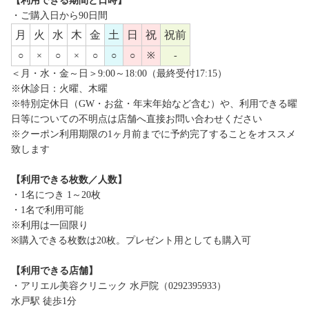
【利用できる期間と日時】
・ご購入日から90日間
月
火
水
木
金
土
日
祝
祝前
○
×
○
×
○
○
○
※
-
＜月・水・金～日＞9:00～18:00（最終受付17:15）
※休診日：火曜、木曜
※特別定休日（GW・お盆・年末年始など含む）や、利用できる曜
日等についての不明点は店舗へ直接お問い合わせください
※クーポン利用期限の1ヶ月前までに予約完了することをオススメ
致します
【利用できる枚数／人数】
・1名につき 1～20枚
・1名で利用可能
※利用は一回限り
※購入できる枚数は20枚。プレゼント用としても購入可
【利用できる店舗】
・アリエル美容クリニック 水戸院（0292395933）
水戸駅 徒歩1分