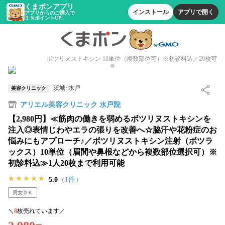
くまポンアプリ
インストール
アプリで開く
アプリからのご購入で
１％ポイントUP!
ボツリヌストキシン 10単位（複数部位可）※初診料込／20枚可
茨城･水戸
美容クリニック
アリエル美容クリニック 水戸院
【2,980円】≪筋肉の働きを弱めるボツリヌストキシンを
注入◎表情じわやエラの張りを改善へ☆脇汗や花粉症のお
悩みにもアプローチ♪／ボツリヌストキシン注射（ボツラ
ックス）10単位（眉間や鼻根などから複数部位選択可）※
初診料込≫1人20枚まで利用可能
★★★★★
★★★★★
★★★★★
5.0
（
1件
）
男女ＯＫ
＼
8
枚売れています／