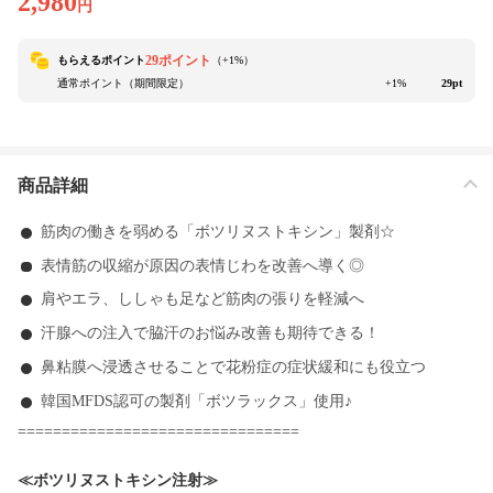
2,980
円
29ポイント
もらえるポイント
（+
1
%）
通常ポイント（期間限定）
+1%
29pt
商品詳細
筋肉の働きを弱める「ボツリヌストキシン」製剤☆
表情筋の収縮が原因の表情じわを改善へ導く◎
肩やエラ、ししゃも足など筋肉の張りを軽減へ
汗腺への注入で脇汗のお悩み改善も期待できる！
鼻粘膜へ浸透させることで花粉症の症状緩和にも役立つ
韓国MFDS認可の製剤「ボツラックス」使用♪
================================
≪ボツリヌストキシン注射≫