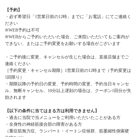
【予約】
・必ず希望日「1営業日前の12時」までに「お電話」にてご連絡く
ださい
※WEB予約は不可
※WEBからご予約いただいた場合、ご来院いただいてもご案内が
できない、またはご予約変更をお願いする場合がございます
・ご予約後に変更、キャンセルが生じた場合は、直接店舗までご
連絡ください
［予約変更・キャンセル期限］1営業日前の12時まで（予約変更は
1回限り）
・期限以降の予約日の変更、予約時間の変更、予約当日キャンセ
ル、無断キャンセル、10分以上遅刻の場合は、クーポン1回分が失
効されます
【以下の条件に当てはまる方は利用できません】
・過去に当院で当メニューをご利用いただいたことがある方
・全身性の神経筋接合部の障害がある方
（重症筋無力症、ランバート・イートン症候群、筋萎縮性側索硬