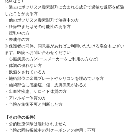
化症など）
・過去にボツリヌス毒素製剤に含まれる成分で過敏な反応を経験
したことがある方
・他のボツリヌス毒素製剤で治療中の方
・妊娠中またはその可能性のある方
・授乳中の方
・未成年の方
※保護者の同伴、同意書があればご利用いただける場合もござい
ます。医院へお問い合わせください
・心臓疾患の方(ペースメーカーをご利用の方など)
・体調の優れない方
・飲酒をされている方
・施術部位に金属プレートやシリコンを埋めている方
・施術部位に感染症、傷、皮膚疾患がある方
・出血性疾患、ケロイド体質の方
・アレルギー体質の方
・当院が施術不可と判断した方
【その他の条件】
・公的医療保険は適用されません
・当院の同時掲載中の別クーポンとの併用：不可