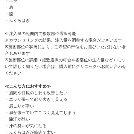
・エラ
・肩
・脇
・ふくらはぎ
※注入量の範囲内で複数部位選択可能
※カウンセリングの結果、注入量を調整する場合がございます
※施術部位の状況により、ご希望の部位をお選びいただけない場
合もあります
※施術部位の詳細（複数選択の可否や各部位の注入量など）につ
いて詳しく知りたい場合は、購入前にクリニックへお問い合わせ
ください
≪こんな方におすすめ≫
・眉間や目尻のしわを改善したい
・エラが張って顔が大きく見える
・肩こりが辛い
・肩が張っていてごつく見えてしまう
・脇汗が酷い
・汗の臭いが気になる
・ふくらはぎが筋肉で太い