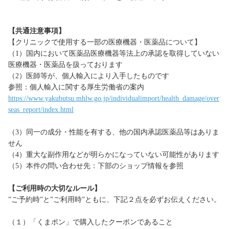
【共通注意事項】
【クリニックで使用する一部の医療機器・医薬品について】
（1）国内において医薬品医療機器等法上の承認を取得していない
医療機器・医薬品を扱っております
（2）医師等が、個人輸入により入手したものです
参照：個人輸入に関する厚生労働省の案内
https://www.yakubutsu.mhlw.go.jp/individualimport/health_damage/over
seas_report/index.html
（3）同一の成分・性能を有する、他の国内承認医薬品等はありま
せん
（4）重大な副作用などが明らかになっていない可能性があります
（5）本件の問い合わせ先：下部のショップ情報を参照
【ご利用時の大切なルール】
”ご予約時”と”ご利用時”ともに、下記２点を必ずお伝えください。
（１）「くまポン」で購入したクーポンであること