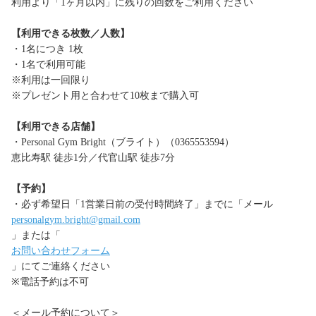
利用より「1ヶ月以内」に残りの回数をご利用ください
【利用できる枚数／人数】
・1名につき 1枚
・1名で利用可能
※利用は一回限り
※プレゼント用と合わせて10枚まで購入可
【利用できる店舗】
・Personal Gym Bright（ブライト）（0365553594）
恵比寿駅 徒歩1分／代官山駅 徒歩7分
【予約】
・必ず希望日「1営業日前の受付時間終了」までに「メール
personalgym.bright@gmail.com
」または「
お問い合わせフォーム
」にてご連絡ください
※電話予約は不可
＜メール予約について＞