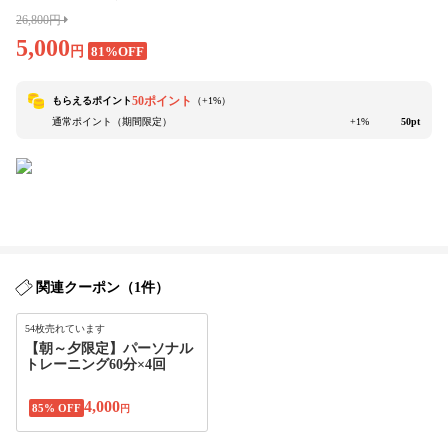
26,800円
5,000
円
81%OFF
50ポイント
もらえるポイント
（+
1
%）
通常ポイント（期間限定）
+1%
50pt
関連クーポン（1件）
54枚売れています
【朝～夕限定】パーソナル
トレーニング60分×4回
4,000
85% OFF
円