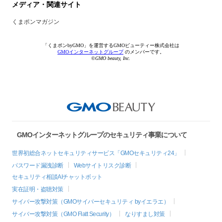
メディア・関連サイト
くまポンマガジン
「くまポンbyGMO」を運営するGMOビューティー株式会社は
GMOインターネットグループ
のメンバーです。
©GMO beauty, Inc.
GMOインターネットグループのセキュリティ事業について
世界初総合ネットセキュリティサービス「GMOセキュリティ24」
パスワード漏洩診断
Webサイトリスク診断
セキュリティ相談AIチャットボット
実在証明・盗聴対策
サイバー攻撃対策（GMOサイバーセキュリティ byイエラエ）
サイバー攻撃対策（GMO Flatt Security）
なりすまし対策