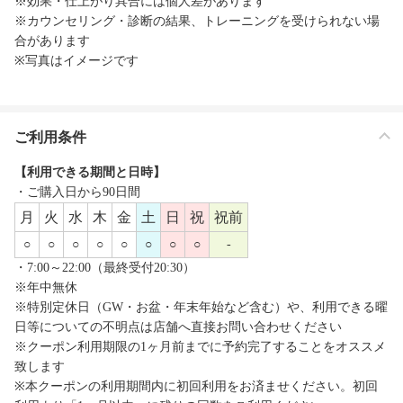
※効果・仕上がり具合には個人差があります
※カウンセリング・診断の結果、トレーニングを受けられない場
合があります
※写真はイメージです
ご利用条件
【利用できる期間と日時】
・ご購入日から90日間
月
火
水
木
金
土
日
祝
祝前
○
○
○
○
○
○
○
○
-
・7:00～22:00（最終受付20:30）
※年中無休
※特別定休日（GW・お盆・年末年始など含む）や、利用できる曜
日等についての不明点は店舗へ直接お問い合わせください
※クーポン利用期限の1ヶ月前までに予約完了することをオススメ
致します
※本クーポンの利用期間内に初回利用をお済ませください。初回