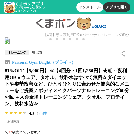
くまポンアプリ
インストール
アプリで開く
アプリからのご購入で
１％ポイントUP!
【4回】朝～夜利用OK★パーソナルトレーニング60分
恵比寿
トレーニング
Personal Gym Bright（ブライト）
81%OFF【5,000円】≪【4回分・1回1,250円】★朝～夜利
用OK★ウェア、タオル、飲料水はすべて無料☆ダイエッ
トや姿勢改善など、ひとりひとりに合わせた健康的なメニ
ューをご提案／ボディメイクパーソナルトレーニング60分
×4回＋入会金※トレーニングウェア、タオル、プロテイ
ン、飲料水込≫
★★★★★
★★★★★
★★★★★
4.2
（
25件
）
女性限定
＼
37
枚売れています／