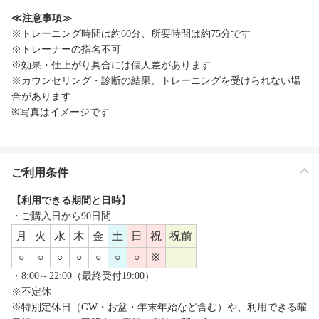
≪注意事項≫
※トレーニング時間は約60分、所要時間は約75分です
※トレーナーの指名不可
※効果・仕上がり具合には個人差があります
※カウンセリング・診断の結果、トレーニングを受けられない場
合があります
※写真はイメージです
ご利用条件
【利用できる期間と日時】
・ご購入日から90日間
月
火
水
木
金
土
日
祝
祝前
○
○
○
○
○
○
○
※
-
・8:00～22:00（最終受付19:00）
※不定休
※特別定休日（GW・お盆・年末年始など含む）や、利用できる曜