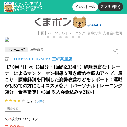
くまポンアプリ
インストール
アプリで開く
アプリからのご購入で
１％ポイントUP!
【3回】パーソナルトレーニング+食事指導+入会金/2枚可
三軒茶屋
トレーニング
FITNESS CLUB SPEX 三軒茶屋店
【7,000円】≪【3回分・1回約2,334円】経験豊富なトレー
ナーによるマンツーマン指導☆引き締めや筋肉アップ、肩
こり・腰痛解消を目指した姿勢改善などをサポート！運動
が初めての方にもオススメ◎／［パーソナルトレーニング
60分＋食事指導］×3回 ※入会金込み≫2枚可
★★★★★
★★★★★
★★★★★
3.7
（
3件
）
男女ＯＫ
＼
26
枚売れています／