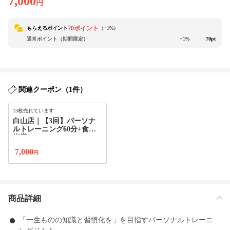
7,000
円
70ポイント
もらえるポイント
（+
1
%）
通常ポイント（期間限定）
+1%
70pt
関連クーポン（1件）
13枚売れています
白山店｜【3回】パーソナ
ルトレーニング60分+食事
指導
7,000
円
商品詳細
「一生ものの知識と習慣化を」を目指すパーソナルトレーニ