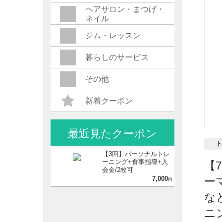
ヘアサロン・まつげ・
ネイル
ジム・レッスン
暮らしのサービス
その他
新着クーポン
最近見たクーポン
ト
【3回】パーソナルトレ
ーニング+食事指導+入
【
会金/2枚可
7,000
ー
円
な
ニ