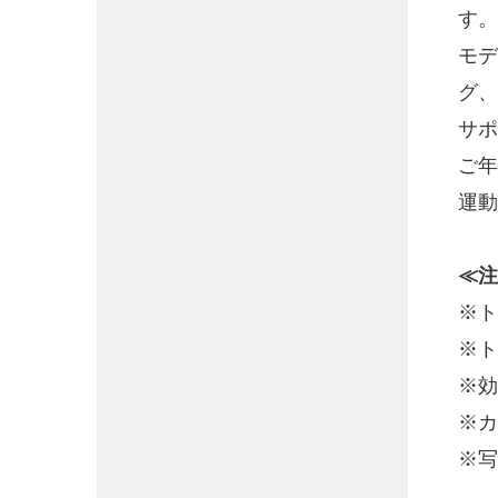
す。
モデ
グ、
サポ
ご年
運動
≪注
※ト
※ト
※効
※カ
※写