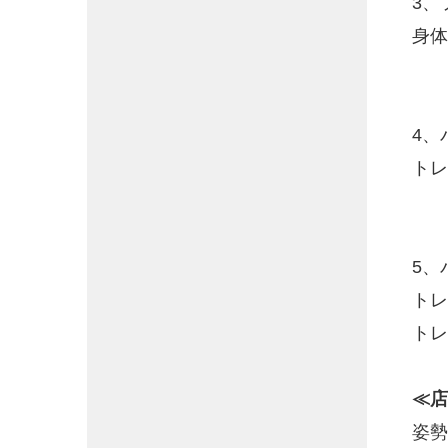
3、
身体
4、
トレ
5、
トレ
トレ
≪店
姿勢