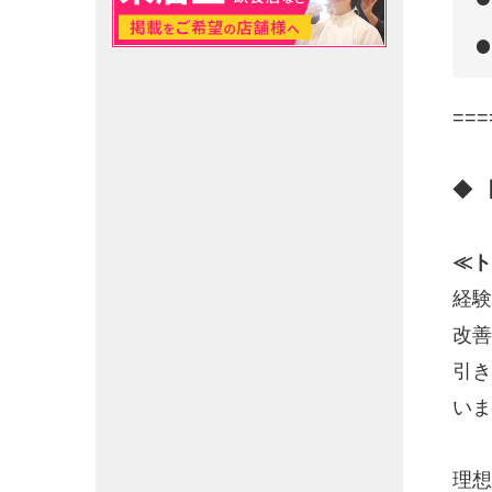
===
◆ 
≪ト
経験
改善
引き
いま
理想