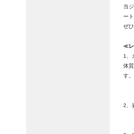
当ジ
ート
ぜひ
≪レ
1、
体質
す。
2、