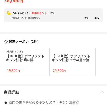
36,000
円
360ポイント
もらえるポイント
（+
1
%）
通常ポイント（期間限定）
+1%
360pt
関連クーポン（2件）
2枚売れています
【100単位】ボツリヌスト
【150単位】ボツリヌスト
キシン注射 肩or脇
キシン注射 エラor肩or脇
19,800
29,800
円
円
商品詳細
筋肉の働きを弱めるボツリヌストキシン注射◎