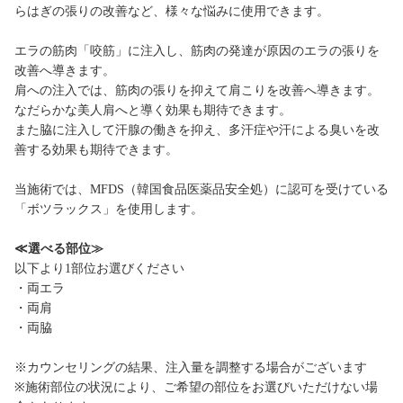
らはぎの張りの改善など、様々な悩みに使用できます。
エラの筋肉「咬筋」に注入し、筋肉の発達が原因のエラの張りを
改善へ導きます。
肩への注入では、筋肉の張りを抑えて肩こりを改善へ導きます。
なだらかな美人肩へと導く効果も期待できます。
また脇に注入して汗腺の働きを抑え、多汗症や汗による臭いを改
善する効果も期待できます。
当施術では、MFDS（韓国食品医薬品安全処）に認可を受けている
「ボツラックス」を使用します。
≪選べる部位≫
以下より1部位お選びください
・両エラ
・両肩
・両脇
※カウンセリングの結果、注入量を調整する場合がございます
※施術部位の状況により、ご希望の部位をお選びいただけない場