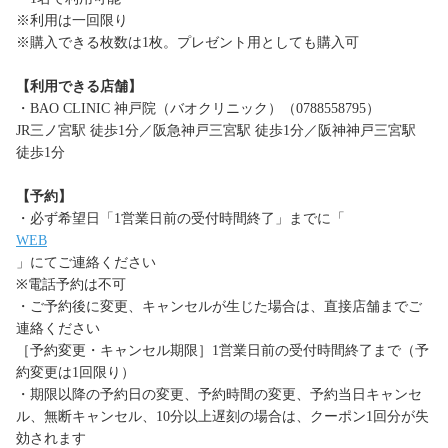
※利用は一回限り
※購入できる枚数は1枚。プレゼント用としても購入可
【利用できる店舗】
・BAO CLINIC 神戸院（バオクリニック）（0788558795）
JR三ノ宮駅 徒歩1分／阪急神戸三宮駅 徒歩1分／阪神神戸三宮駅
徒歩1分
【予約】
・必ず希望日「1営業日前の受付時間終了」までに「
WEB
」にてご連絡ください
※電話予約は不可
・ご予約後に変更、キャンセルが生じた場合は、直接店舗までご
連絡ください
［予約変更・キャンセル期限］1営業日前の受付時間終了まで（予
約変更は1回限り）
・期限以降の予約日の変更、予約時間の変更、予約当日キャンセ
ル、無断キャンセル、10分以上遅刻の場合は、クーポン1回分が失
効されます