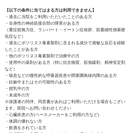
【以下の条件に当てはまる方は利用できません】
・過去に当院をご利用いただいたことのある方
・全身性の神経筋接合部の障害がある方
（重症筋無力症、ランバート・イートン症候群、筋萎縮性側索硬
化症など）
・過去にボツリヌス毒素製剤に含まれる成分で過敏な反応を経験
したことがある方
・他のボツリヌス毒素製剤で治療中の方
・使用中の薬剤がある方（特に抗生物質、筋弛緩剤、精神安定剤
など）
・喘息などの慢性的な呼吸器疾患や閉塞隅角緑内障のある方
・妊娠中またはその可能性のある方
・授乳中の方
・未成年の方
※保護者の同伴、同意書があればご利用いただける場合もござい
ます。医院へお問い合わせください
・心臓疾患の方(ペースメーカーをご利用の方など)
・体調の優れない方
・飲酒をされている方