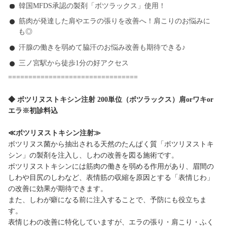
韓国MFDS承認の製剤「ボツラックス」使用！
筋肉が発達した肩やエラの張りを改善へ！肩こりのお悩みに
も◎
汗腺の働きを弱めて脇汗のお悩み改善も期待できる♪
三ノ宮駅から徒歩1分の好アクセス
================================
◆ ボツリヌストキシン注射 200単位（ボツラックス）肩orワキor
エラ※初診料込
≪ボツリヌストキシン注射≫
ボツリヌス菌から抽出される天然のたんぱく質「ボツリヌストキ
シン」の製剤を注入し、しわの改善を図る施術です。
ボツリヌストキシンには筋肉の働きを弱める作用があり、眉間の
しわや目尻のしわなど、表情筋の収縮を原因とする「表情じわ」
の改善に効果が期待できます。
また、しわが癖になる前に注入することで、予防にも役立ちま
す。
表情じわの改善に特化していますが、エラの張り・肩こり・ふく