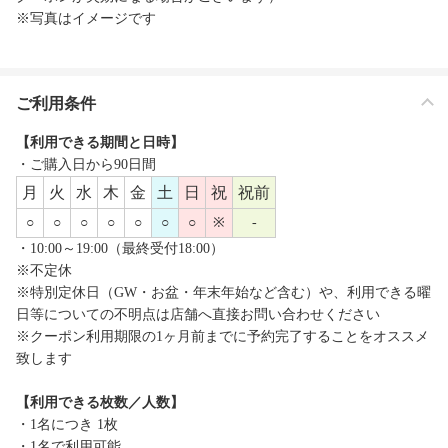
※写真はイメージです
ご利用条件
【利用できる期間と日時】
・ご購入日から90日間
月
火
水
木
金
土
日
祝
祝前
○
○
○
○
○
○
○
※
-
・10:00～19:00（最終受付18:00）
※不定休
※特別定休日（GW・お盆・年末年始など含む）や、利用できる曜
日等についての不明点は店舗へ直接お問い合わせください
※クーポン利用期限の1ヶ月前までに予約完了することをオススメ
致します
【利用できる枚数／人数】
・1名につき 1枚
・1名で利用可能