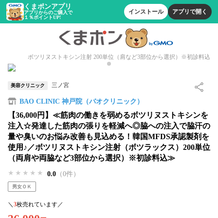
くまポンアプリ
インストール
アプリで開く
アプリからのご購入で
１％ポイントUP!
ボツリヌストキシン注射 200単位（肩など3部位から選択）※初診料込
三ノ宮
美容クリニック
BAO CLINIC 神戸院（バオクリニック）
【36,000円】≪筋肉の働きを弱めるボツリヌストキシンを
注入☆発達した筋肉の張りを軽減へ◎脇への注入で脇汗の
量や臭いのお悩み改善も見込める！韓国MFDS承認製剤を
使用♪／ボツリヌストキシン注射（ボツラックス）200単位
（両肩や両脇など3部位から選択）※初診料込≫
★★★★★
★★★★★
★★★★★
0.0
（0件）
男女ＯＫ
＼
3
枚売れています／