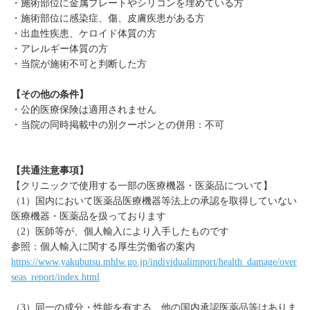
・施術部位に金属プレートやシリコンを埋めている方
・施術部位に感染症、傷、皮膚疾患がある方
・出血性疾患、ケロイド体質の方
・アレルギー体質の方
・当院が施術不可と判断した方
【その他の条件】
・公的医療保険は適用されません
・当院の同時掲載中の別クーポンとの併用：不可
【共通注意事項】
【クリニックで使用する一部の医療機器・医薬品について】
（1）国内において医薬品医療機器等法上の承認を取得していない
医療機器・医薬品を扱っております
（2）医師等が、個人輸入により入手したものです
参照：個人輸入に関する厚生労働省の案内
https://www.yakubutsu.mhlw.go.jp/individualimport/health_damage/over
seas_report/index.html
（3）同一の成分・性能を有する、他の国内承認医薬品等はありま