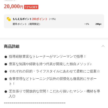
20,000
円
72%OFF
200ポイント
もらえるポイント
（+
1
%）
通常ポイント（期間限定）
+1%
200pt
商品詳細
指導経験豊富なトレーナーがマンツーマンで指導！
豊富な知識や経験を持つ代表が開発した独自メソッド♪
それぞれの目的・ライフスタイルにあわせて柔軟にご提案☆
食事管理などトレーニング以外の習慣化も徹底的にサポー
ト！
芝生張りで開放的な空間！こだわり抜いたマシン・機材を導
入◎
================================