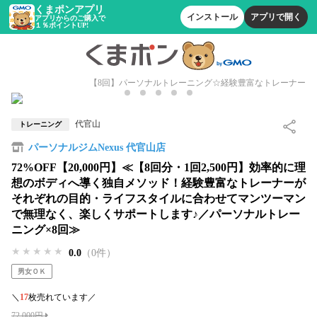
くまポンアプリ
インストール
アプリで開く
アプリからのご購入で
１％ポイントUP!
【8回】パーソナルトレーニング☆経験豊富なトレーナー
代官山
トレーニング
パーソナルジムNexus 代官山店
72%OFF【20,000円】≪【8回分・1回2,500円】効率的に理
想のボディへ導く独自メソッド！経験豊富なトレーナーが
それぞれの目的・ライフスタイルに合わせてマンツーマン
で無理なく、楽しくサポートします♪／パーソナルトレー
ニング×8回≫
★★★★★
★★★★★
★★★★★
0.0
（0件）
男女ＯＫ
＼
17
枚売れています／
72,000円