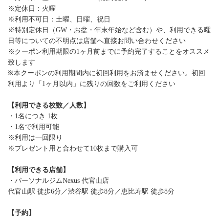
※定休日：火曜
※利用不可日：土曜、日曜、祝日
※特別定休日（GW・お盆・年末年始など含む）や、利用できる曜
日等についての不明点は店舗へ直接お問い合わせください
※クーポン利用期限の1ヶ月前までに予約完了することをオススメ
致します
※本クーポンの利用期間内に初回利用をお済ませください。初回
利用より「1ヶ月以内」に残りの回数をご利用ください
【利用できる枚数／人数】
・1名につき 1枚
・1名で利用可能
※利用は一回限り
※プレゼント用と合わせて10枚まで購入可
【利用できる店舗】
・パーソナルジムNexus 代官山店
代官山駅 徒歩6分／渋谷駅 徒歩8分／恵比寿駅 徒歩8分
【予約】