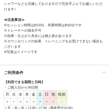
シャワーなども完備しておりますので完全手ぶらでお越しいただ
けます♪
≪注意事項≫
※セッション時間は約50分、所要時間は約60分です
※トレーナーの指名不可
※効果・仕上がり具合には個人差があります
※カウンセリングの結果、トレーニングをお受けできない場合も
ございます
※写真はイメージです
ご利用条件
【利用できる期間と日時】
・ご購入日から90日間
月
火
水
木
金
土
日
祝
祝前
○
×
○
○
○
×
×
×
-
＜月・水～金＞13:00～17:00（最終受付16:00）