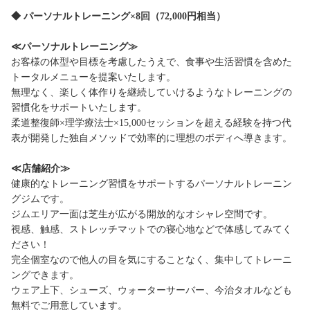
◆ パーソナルトレーニング×8回（72,000円相当）
≪パーソナルトレーニング≫
お客様の体型や目標を考慮したうえで、食事や生活習慣を含めた
トータルメニューを提案いたします。
無理なく、楽しく体作りを継続していけるようなトレーニングの
習慣化をサポートいたします。
柔道整復師×理学療法士×15,000セッションを超える経験を持つ代
表が開発した独自メソッドで効率的に理想のボディへ導きます。
≪店舗紹介≫
健康的なトレーニング習慣をサポートするパーソナルトレーニン
グジムです。
ジムエリア一面は芝生が広がる開放的なオシャレ空間です。
視感、触感、ストレッチマットでの寝心地などで体感してみてく
ださい！
完全個室なので他人の目を気にすることなく、集中してトレーニ
ングできます。
ウェア上下、シューズ、ウォーターサーバー、今治タオルなども
無料でご用意しています。