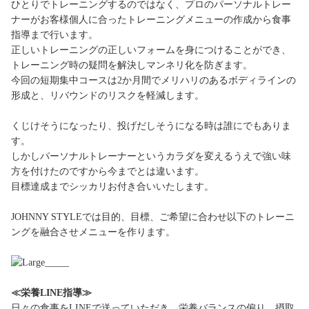
ひとりでトレーニングするのではなく、プロのパーソナルトレー
ナーがお客様個人に合ったトレーニングメニューの作成から食事
指導まで行います。
正しいトレーニングの正しいフォームを身につけることができ、
トレーニング時の疑問を解決しマンネリ化を防ぎます。
今回の短期集中コースは2か月間でメリハリのあるボディラインの
形成と、リバウンドのリスクを軽減します。
くじけそうになったり、投げだしそうになる時は誰にでもありま
す。
しかしパーソナルトレーナーというカラダを変えるうえで強い味
方を付けたのですから今までとは違います。
目標達成までシッカリお付き合いいたします。
JOHNNY STYLEでは目的、目標、ご希望に合わせ以下のトレーニ
ングを融合させメニューを作ります。
≪栄養LINE指導≫
日々の食事をLINEで送っていただき、栄養バランスの偏り、摂取