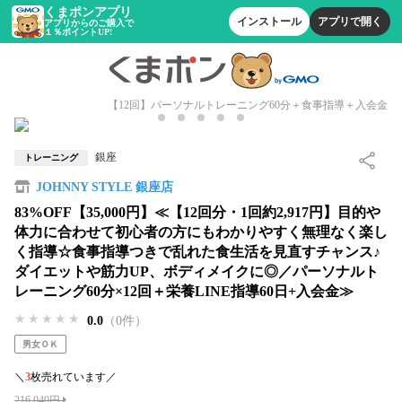
くまポンアプリ
インストール
アプリで開く
アプリからのご購入で
１％ポイントUP!
【12回】パーソナルトレーニング60分＋食事指導＋入会金
銀座
トレーニング
JOHNNY STYLE 銀座店
83%OFF【35,000円】≪【12回分・1回約2,917円】目的や
体力に合わせて初心者の方にもわかりやすく無理なく楽し
く指導☆食事指導つきで乱れた食生活を見直すチャンス♪
ダイエットや筋力UP、ボディメイクに◎／パーソナルト
レーニング60分×12回＋栄養LINE指導60日+入会金≫
★★★★★
★★★★★
★★★★★
0.0
（0件）
男女ＯＫ
＼
3
枚売れています／
216,040円