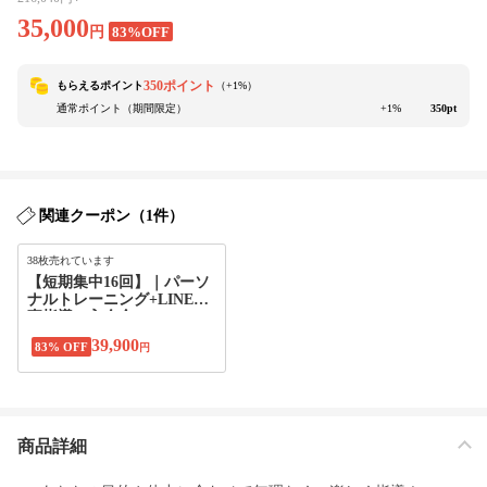
35,000
円
83%OFF
350ポイント
もらえるポイント
（+
1
%）
通常ポイント（期間限定）
+1%
350pt
関連クーポン（1件）
38枚売れています
【短期集中16回】｜パーソ
ナルトレーニング+LINE食
事指導＋入会金
39,900
83% OFF
円
商品詳細