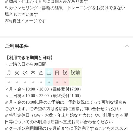
※効果・仕上がり具合には個人差があります
※カウンセリング・診断の結果、トレーニングをお受けできない
場合もございます
※写真はイメージです
ご利用条件
【利用できる期間と日時】
・ご購入日から90日間
月
火
水
木
金
土
日
祝
祝前
○
○
○
○
○
○
○
○
-
＜月～金＞10:00～18:00（最終受付17:00）
＜土日祝＞10:00～22:00（最終受付21:00）
※月～金の18:00以降のご予約は、予約状況によって可能な場合も
ございます。ご希望の方は各店舗に直接お問い合わせください
※特別定休日（GW・お盆・年末年始など含む）や、利用できる曜
日等についての不明点は店舗へ直接お問い合わせください
※クーポン利用期限の1ヶ月前までに予約完了することをオススメ