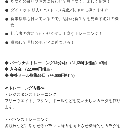
あなたの目的や体力に合わせて無理なく、楽しく指導！
ダイエット/筋力UP/ストレス発散/体力UPに導きます☆
食事指導も付いているので、乱れた食生活を見直す絶好の機
会
初心者の方にもわかりやすい丁寧なトレーニング！
継続して理想のボディに近づける！
================================
◆ パーソナルトレーニング60分4回（31,680円相当）×3回
◆ 入会金 （22,000円相当）
◆ 栄養メール指導60日（99,000円相当）
≪トレーニング内容≫
・レジスタンストレーニング
フリーウエイト、マシン、ボールなどを使い美しいカラダを作り
ます。
・バランストレーニング
各競技などに活かせるバランス能力を向上させ機能的なカラダを