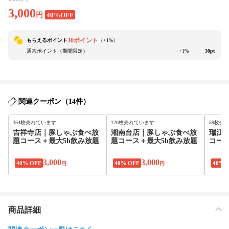
3,000
円
40%OFF
30ポイント
もらえるポイント
（+
1
%）
通常ポイント（期間限定）
+1%
30pt
関連クーポン（14件）
354枚売れています
120枚売れています
59枚売
吉祥寺店｜豚しゃぶ食べ放
湘南台店｜豚しゃぶ食べ放
瑞江
題コース＋最大5h飲み放題
題コース＋最大5h飲み放題
コース
3,000
3,000
40% OFF
40% OFF
40% 
円
円
商品詳細