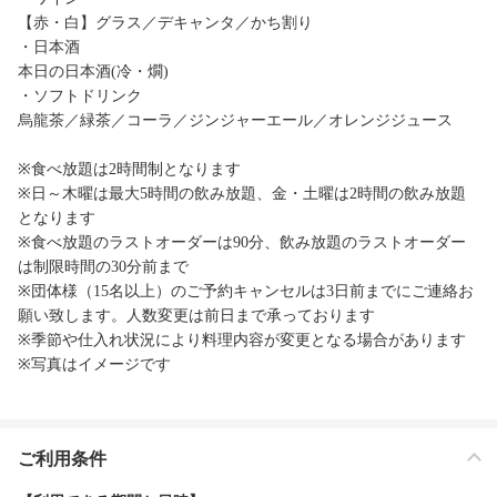
【赤・白】グラス／デキャンタ／かち割り
・日本酒
本日の日本酒(冷・燗)
・ソフトドリンク
烏龍茶／緑茶／コーラ／ジンジャーエール／オレンジジュース
※食べ放題は2時間制となります
※日～木曜は最大5時間の飲み放題、金・土曜は2時間の飲み放題
となります
※食べ放題のラストオーダーは90分、飲み放題のラストオーダー
は制限時間の30分前まで
※団体様（15名以上）のご予約キャンセルは3日前までにご連絡お
願い致します。人数変更は前日まで承っております
※季節や仕入れ状況により料理内容が変更となる場合があります
※写真はイメージです
ご利用条件