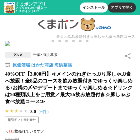
くまポンアプリ
インストール
アプリで開く
アプリからのご購入で
１％ポイントUP!
最大5h飲み放題付き☆豚しゃぶ食べ放題コース
千葉･海浜幕張
グルメ
原価酒場 はかた商店 海浜幕張
40%OFF【3,000円】≪メインのねぎたっぷり豚しゃぶ食
べ放題！全8品のコースを飲み放題付きでゆっくり楽しめ
る♪お鍋の〆やデザートまでゆっくり楽しめる☆ドリンク
は50種類以上をご用意／最大5h飲み放題付き☆豚しゃぶ
食べ放題コース≫
★★★★★
★★★★★
★★★★★
3.0
（
6件
）
割引ギフト券対象外
＼
115
枚売れています／
5,000円