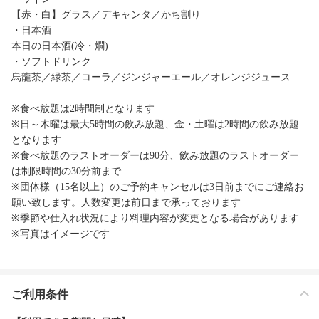
【赤・白】グラス／デキャンタ／かち割り
・日本酒
本日の日本酒(冷・燗)
・ソフトドリンク
烏龍茶／緑茶／コーラ／ジンジャーエール／オレンジジュース
※食べ放題は2時間制となります
※日～木曜は最大5時間の飲み放題、金・土曜は2時間の飲み放題
となります
※食べ放題のラストオーダーは90分、飲み放題のラストオーダー
は制限時間の30分前まで
※団体様（15名以上）のご予約キャンセルは3日前までにご連絡お
願い致します。人数変更は前日まで承っております
※季節や仕入れ状況により料理内容が変更となる場合があります
※写真はイメージです
ご利用条件