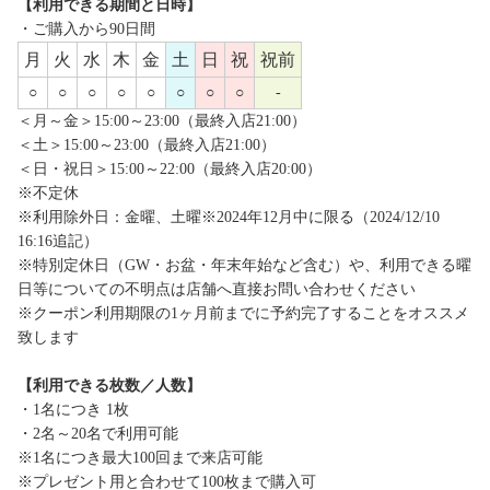
【利用できる期間と日時】
・ご購入から90日間
月
火
水
木
金
土
日
祝
祝前
○
○
○
○
○
○
○
○
-
＜月～金＞15:00～23:00（最終入店21:00）
＜土＞15:00～23:00（最終入店21:00）
＜日・祝日＞15:00～22:00（最終入店20:00）
※不定休
※利用除外日：金曜、土曜※2024年12月中に限る（2024/12/10
16:16追記）
※特別定休日（GW・お盆・年末年始など含む）や、利用できる曜
日等についての不明点は店舗へ直接お問い合わせください
※クーポン利用期限の1ヶ月前までに予約完了することをオススメ
致します
【利用できる枚数／人数】
・1名につき 1枚
・2名～20名で利用可能
※1名につき最大100回まで来店可能
※プレゼント用と合わせて100枚まで購入可