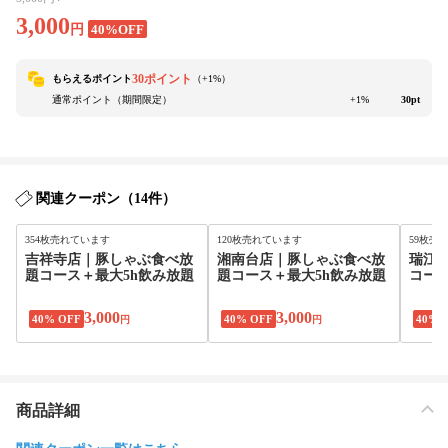
3,000
円
40%OFF
30ポイント
もらえるポイント
（+
1
%）
通常ポイント（期間限定）
+1%
30pt
関連クーポン（14件）
354枚売れています
120枚売れています
59枚売
吉祥寺店｜豚しゃぶ食べ放
湘南台店｜豚しゃぶ食べ放
瑞江
題コース＋最大5h飲み放題
題コース＋最大5h飲み放題
コース
3,000
3,000
40% OFF
40% OFF
40% 
円
円
商品詳細