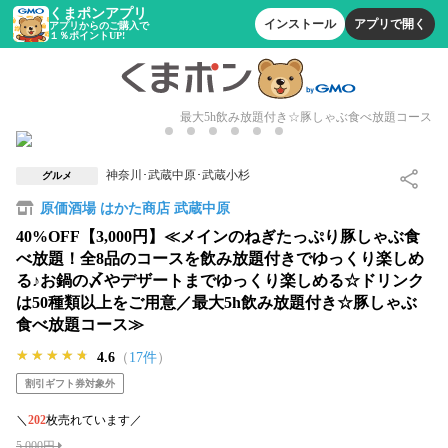
くまポンアプリ
インストール
アプリで開く
アプリからのご購入で
１％ポイントUP!
最大5h飲み放題付き☆豚しゃぶ食べ放題コース
神奈川･武蔵中原･武蔵小杉
グルメ
原価酒場 はかた商店 武蔵中原
40%OFF【3,000円】≪メインのねぎたっぷり豚しゃぶ食
べ放題！全8品のコースを飲み放題付きでゆっくり楽しめ
る♪お鍋の〆やデザートまでゆっくり楽しめる☆ドリンク
は50種類以上をご用意／最大5h飲み放題付き☆豚しゃぶ
食べ放題コース≫
★★★★★
★★★★★
★★★★★
4.6
（
17件
）
割引ギフト券対象外
＼
202
枚売れています／
5,000円