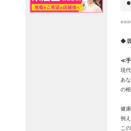
===
◆ 
≪手
現代
あな
の根
健康
例え
この