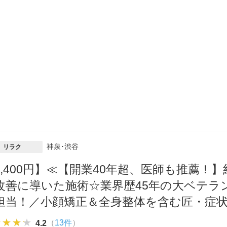
神泉･渋谷
リラク
2,400円】≪【開業40年超、医師も推薦！
改善に導いた施術☆業界歴45年の大ベテラ
担当！／小顔矯正＆全身整体を含む匠・症
★★★★
★★★★
★★★★
（
13件
）
4.2