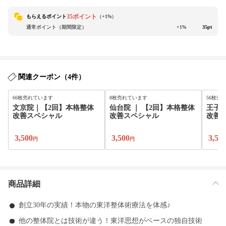
35ポイント
もらえるポイント
（+
1
%）
通常ポイント（期間限定）
+1%
35pt
関連クーポン（4件）
66枚売れています
8枚売れています
56枚売
文京院｜【2回】本格整体
仙台院 ｜ 【2回】本格整体
王子
改善スペシャル
改善スペシャル
改善
3,500
3,500
3,50
円
円
商品詳細
創立30年の実績！本物の東洋整体術療法を体感♪
他の整体院とは技術が違う！東洋思想がベースの独自技術