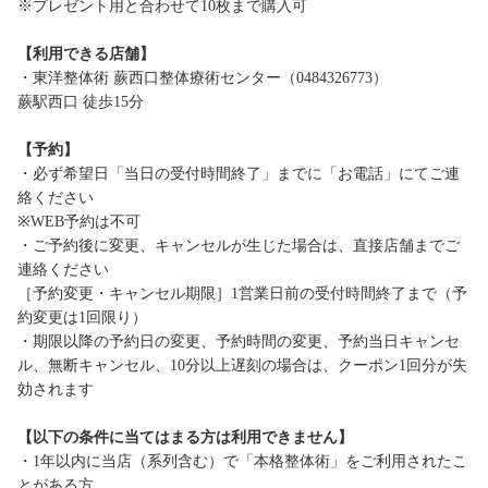
※プレゼント用と合わせて10枚まで購入可
【利用できる店舗】
・東洋整体術 蕨西口整体療術センター（0484326773）
蕨駅西口 徒歩15分
【予約】
・必ず希望日「当日の受付時間終了」までに「お電話」にてご連
絡ください
※WEB予約は不可
・ご予約後に変更、キャンセルが生じた場合は、直接店舗までご
連絡ください
［予約変更・キャンセル期限］1営業日前の受付時間終了まで（予
約変更は1回限り）
・期限以降の予約日の変更、予約時間の変更、予約当日キャンセ
ル、無断キャンセル、10分以上遅刻の場合は、クーポン1回分が失
効されます
【以下の条件に当てはまる方は利用できません】
・1年以内に当店（系列含む）で「本格整体術」をご利用されたこ
とがある方