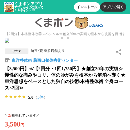
くまポンアプリ
インストール
アプリで開く
アプリからのご購入で
１％ポイントUP!
【2回分】本格整体改善スペシャル☆創立30年の実績で根本から改善を目指す
埼玉･蕨 ※多店舗あり
リラク
東洋整体術 蕨西口整体療術センター
【3,500円】≪【2回分・1回1,750円】★創立30年の実績☆
慢性的な痛みやコリ、体のゆがみを根本から解消へ導く★
東洋思想をベースとした独自の技術/本格整体術 全身コー
ス×2回≫
★★★★★
★★★★★
★★★★★
5.0
（
3件
）
＼
23
枚売れています／
3,500
円