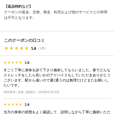
【返品特約など】
クーポンの返金、交換、換金、転売および他のサービスとの併用
は不可となります。
このクーポンの口コミ
★★★★★
★★★★★
★★★★★
5.0
（3件）
★★★★★
★★★★★
★★★★★
5.0
すごく丁寧に身体を診て下さり施術してもらいました。家でどんな
ストレッチをしたら良いかのアドバイスもしていただきありがとう
ございます。駅から遠いので週1通うのは無理だけどまたお願いし
たいです。
40代前半 | 女性 | 投稿日：2026年05月18日
★★★★★
★★★★★
★★★★★
5.0
当方の身体の状態をよく確認して、説明しながら丁寧に施術いただ