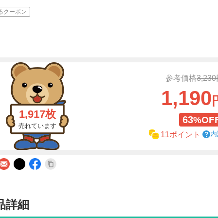
るクーポン
参考価格
3,23
1,190
1,917枚
63
%OF
売れています
内
11ポイント
品詳細