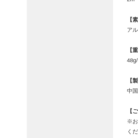
【素
アル
【重
48g
【製
中国
【ご
※お
くだ