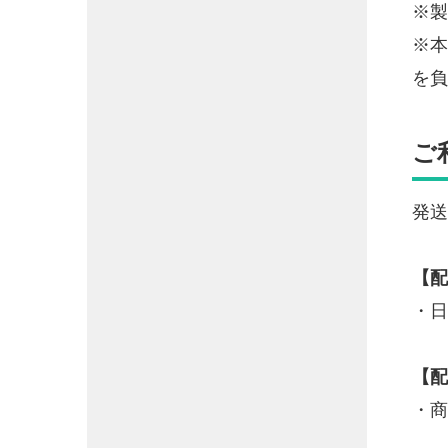
※製
※本
を負
ご
発送
【配
・日
【配
・商