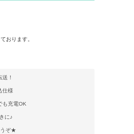
しております。
転送！
込仕様
でも充電OK
きに♪
どうぞ★