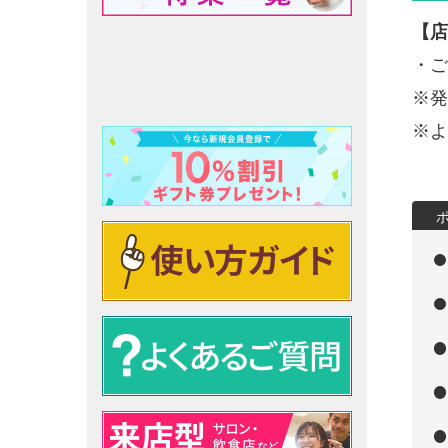
【店
・ご
※発
※よ