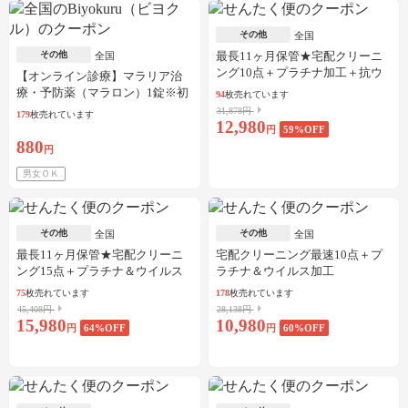
その他
全国
その他
最長11ヶ月保管★宅配クリーニ
全国
ング10点＋プラチナ加工＋抗ウ
【オンライン診療】マラリア治
イルス加工
療・予防薬（マラロン）1錠※初
94
枚売れています
診料・送料込／30枚可
31,878円
179
枚売れています
12,980
円
59
%OFF
880
円
男女ＯＫ
その他
その他
全国
全国
最長11ヶ月保管★宅配クリーニ
宅配クリーニング最速10点＋プ
ング15点＋プラチナ＆ウイルス
ラチナ＆ウイルス加工
加工
75
枚売れています
178
枚売れています
45,408円
28,138円
15,980
10,980
円
64
%OFF
円
60
%OFF