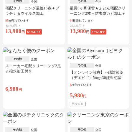
その他
その他
全国
全国
宅配クリーニング最速15点＋プ
最長6ヶ月保管★ふとん宅配クリ
ラチナ＆ウイルス加工
ーニング2枚＋防虫防カビ加工＋
しみ抜き
85
枚売れています
64
枚売れています
40,788円
22,528円
13,980
13,980
円
65
%OFF
円
37
%OFF
その他
全国
スニーカー宅配クリーニング2足
その他
全国
☆撥水加工付き
【オンライン診療】不眠対策薬
（デエビゴ）5mg×30錠※初診
料・送料込
6
枚売れています
6,980
円
5,980
円
男女ＯＫ
その他
その他
全国
全国