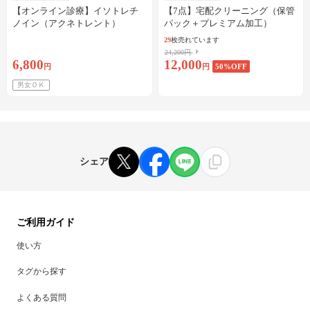
【オンライン診療】イソトレチ
【7点】宅配クリーニング（保管
ノイン（アクネトレント）
パック＋プレミアム加工）
10mg×1か月分※初診料・送料込
29
枚売れています
24,200円
6,800
12,000
円
円
50
%OFF
男女ＯＫ
シェア
ご利用ガイド
使い方
タグから探す
よくある質問