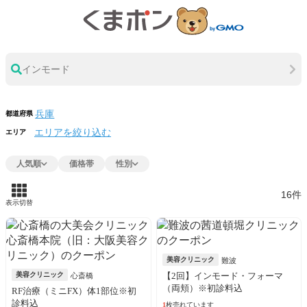
インモード
都道府県
エリアを絞り込む
エリア
人気順
価格帯
性別
16件
表示切替
美容クリニック
難波
美容クリニック
【2回】インモード・フォーマ
心斎橋
（両頬）※初診料込
RF治療（ミニFX）体1部位※初
診料込
1
枚売れています