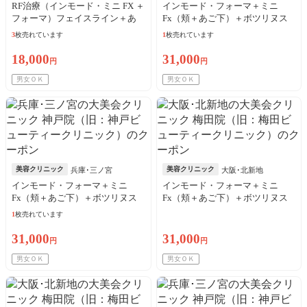
RF治療（インモード・ミニ FX ＋
インモード・フォーマ＋ミニ
フォーマ）フェイスライン＋あ
Fx（頬＋あご下）＋ボツリヌス
ご下※初診料込
トキシン（両エラ）※初診料込
3
枚売れています
1
枚売れています
18,000
31,000
円
円
男女ＯＫ
男女ＯＫ
美容クリニック
美容クリニック
兵庫･三ノ宮
大阪･北新地
インモード・フォーマ＋ミニ
インモード・フォーマ＋ミニ
Fx（頬＋あご下）＋ボツリヌス
Fx（頬＋あご下）＋ボツリヌス
トキシン（両エラ）※初診料込
トキシン（両エラ）※初診料込
1
枚売れています
31,000
31,000
円
円
男女ＯＫ
男女ＯＫ