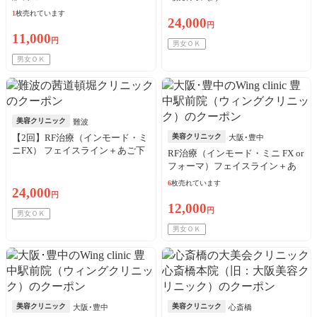
1
枚売れています
24,000
円
11,000
円
男女ＯＫ
男女ＯＫ
美容クリニック
難波
【2回】RF治療（インモード・ミ
美容クリニック
大阪･豊中
ニFX） フェイスライン＋あご下
RF治療（インモード・ミニ FX or
※初診料込
フォーマ）フェイスライン＋あ
ご下※初診料込
6
枚売れています
24,000
円
12,000
円
男女ＯＫ
男女ＯＫ
美容クリニック
美容クリニック
大阪･豊中
心斎橋