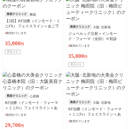
美容クリニック
難波
【2回】RF治療（インモード・ミ
ニFX） フェイスライン＋あご下
美容クリニック
大阪･北新地
※初診料込
4
枚売れています
ジュベルック注射＋インモー
ド・フォーマ（全顔）※初診
35,000
料、麻酔込
円
4
枚売れています
男女ＯＫ
35,000
円
男女ＯＫ
美容クリニック
心斎橋
RF治療（インモード・フォーマ
美容クリニック
大阪･北新地
＋ミニFx）フェイスライン＋あ
RF治療（インモード・フォーマ
ご下※初診料込
＋ミニFx）フェイスライン＋あ
1
枚売れています
ご下※初診料込
2
枚売れています
29,700
円