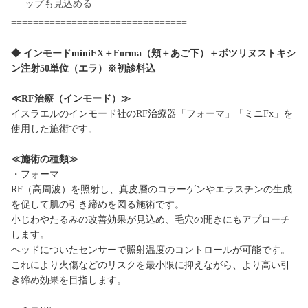
ップも見込める
================================
◆ インモードminiFX＋Forma（頬＋あご下）＋ボツリヌストキシ
ン注射50単位（エラ）※初診料込
≪RF治療（インモード）≫
イスラエルのインモード社のRF治療器「フォーマ」「ミニFx」を
使用した施術です。
≪施術の種類≫
・フォーマ
RF（高周波）を照射し、真皮層のコラーゲンやエラスチンの生成
を促して肌の引き締めを図る施術です。
小じわやたるみの改善効果が見込め、毛穴の開きにもアプローチ
します。
ヘッドについたセンサーで照射温度のコントロールが可能です。
これにより火傷などのリスクを最小限に抑えながら、より高い引
き締め効果を目指します。