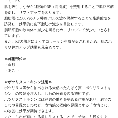
・ミニFX
肌を吸引しながら2種類のRF（高周波）を照射することで脂肪溶解
を促し、リフトアップを図ります。
脂肪層に2000Vのナノ秒RFパルス波を照射することで脂肪破壊を
誘発し、効果的に皮下脂肪の減少を目指します。
脂肪細胞の数自体の減少を図るため、リバウンドが少ないとされ
ています。
また、RFの照射によってコラーゲン生成が促されるため、肌のハ
リや弾力アップ効果も見込めます。
≪施術部位≫
・両頬
・あご下
≪ボツリヌストキシン注射≫
ボツリヌス菌から抽出される天然のたんぱく質「ボツリヌストキ
シン」の製剤を注入し、しわの改善を図る施術です。
ボツリヌストキシンには筋肉の働きを弱める作用があり、眉間の
しわや目尻のしわなど、表情筋の収縮を原因とする「表情じわ」
の改善に効果が期待できます。
また、しわが癖になる前に注入することで、予防にも役立ちま