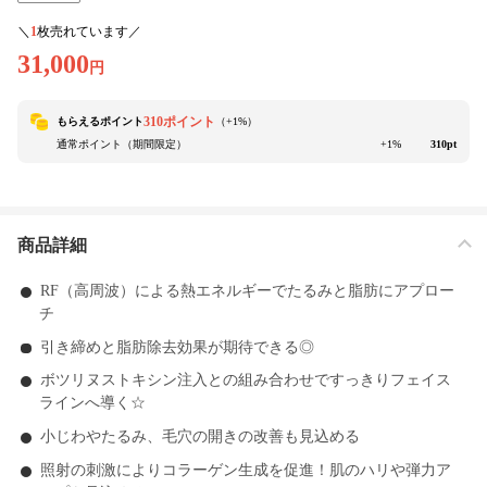
＼
1
枚売れています／
31,000
円
310ポイント
もらえるポイント
（+
1
%）
通常ポイント（期間限定）
+1%
310pt
商品詳細
RF（高周波）による熱エネルギーでたるみと脂肪にアプロー
チ
引き締めと脂肪除去効果が期待できる◎
ボツリヌストキシン注入との組み合わせですっきりフェイス
ラインへ導く☆
小じわやたるみ、毛穴の開きの改善も見込める
照射の刺激によりコラーゲン生成を促進！肌のハリや弾力ア