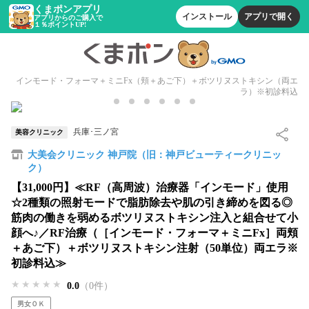
くまポンアプリ
インストール
アプリで開く
アプリからのご購入で
１％ポイントUP!
インモード・フォーマ＋ミニFx（頬＋あご下）＋ボツリヌストキシン（両エ
ラ）※初診料込
兵庫･三ノ宮
美容クリニック
大美会クリニック 神戸院（旧：神戸ビューティークリニッ
ク）
【31,000円】≪RF（高周波）治療器「インモード」使用
☆2種類の照射モードで脂肪除去や肌の引き締めを図る◎
筋肉の働きを弱めるボツリヌストキシン注入と組合せて小
顔へ♪／RF治療（［インモード・フォーマ＋ミニFx］両頬
＋あご下）＋ボツリヌストキシン注射（50単位）両エラ※
初診料込≫
★★★★★
★★★★★
★★★★★
0.0
（0件）
男女ＯＫ