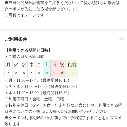
※当日公的身分証明書をご持参ください（ご提示頂けない場合は
クーポンが失効になる場合がございます）
※写真はイメージです
ご利用条件
【利用できる期間と日時】
・ご購入日から90日間
月
火
水
木
金
土
日
祝
祝前
○
○
○
○
×
×
×
※
-
＜月＞11:00～17:45（最終受付16:15）
＜火・木＞11:00〜17:20（最終受付15:50）
＜水＞11:00〜18:00（最終受付16:30）
※利用不可日：金曜、土曜、日曜
※特別定休日（GW・お盆・年末年始など含む）や、利用できる曜
日等についての不明点は店舗へ直接お問い合わせください
※クーポン利用期限の1ヶ月前までに予約完了することをオススメ
致します