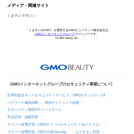
メディア・関連サイト
くまポンマガジン
「くまポンbyGMO」を運営するGMOビューティー株式会社は
GMOインターネットグループ
のメンバーです。
©GMO beauty, Inc.
GMOインターネットグループのセキュリティ事業について
世界初総合ネットセキュリティサービス「GMOセキュリティ24」
パスワード漏洩診断
Webサイトリスク診断
セキュリティ相談AIチャットボット
実在証明・盗聴対策
サイバー攻撃対策（GMOサイバーセキュリティ byイエラエ）
サイバー攻撃対策（GMO Flatt Security）
なりすまし対策