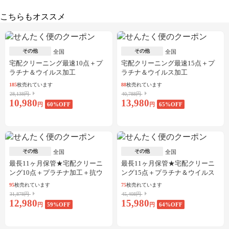
こちらもオススメ
その他
その他
全国
全国
宅配クリーニング最速10点＋プ
宅配クリーニング最速15点＋プ
ラチナ＆ウイルス加工
ラチナ＆ウイルス加工
185
枚売れています
88
枚売れています
28,138円
40,788円
10,980
13,980
円
60
%OFF
円
65
%OFF
その他
その他
全国
全国
最長11ヶ月保管★宅配クリーニ
最長11ヶ月保管★宅配クリーニ
ング10点＋プラチナ加工＋抗ウ
ング15点＋プラチナ＆ウイルス
イルス加工
加工
95
枚売れています
75
枚売れています
31,878円
45,408円
12,980
15,980
円
59
%OFF
円
64
%OFF