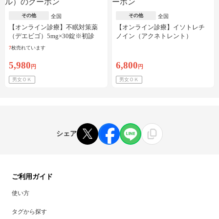
その他
その他
全国
全国
【オンライン診療】不眠対策薬
【オンライン診療】イソトレチ
（デエビゴ）5mg×30錠※初診
ノイン（アクネトレント）
料・送料込
10mg×1か月分※初診料・送料込
7
枚売れています
5,980
6,800
円
円
男女ＯＫ
男女ＯＫ
シェア
ご利用ガイド
使い方
タグから探す