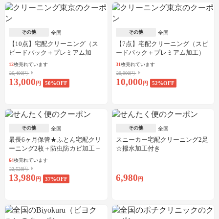
その他
その他
全国
全国
【10点】宅配クリーニング（ス
【7点】宅配クリーニング（スピ
ピードパック＋プレミアム加
ードパック＋プレミアム加工）
工）
12
枚売れています
31
枚売れています
26,400円
20,900円
13,000
10,000
円
50
%OFF
円
52
%OFF
その他
その他
全国
全国
最長6ヶ月保管★ふとん宅配クリ
スニーカー宅配クリーニング2足
ーニング2枚＋防虫防カビ加工＋
☆撥水加工付き
しみ抜き
64
枚売れています
22,528円
13,980
6,980
円
37
%OFF
円