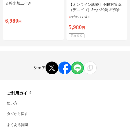
☆撥水加工付き
【オンライン診療】不眠対策薬
（デエビゴ）5mg×30錠※初診
料・送料込
8
枚売れています
6,980
円
5,980
円
男女ＯＫ
シェア
ご利用ガイド
使い方
タグから探す
よくある質問