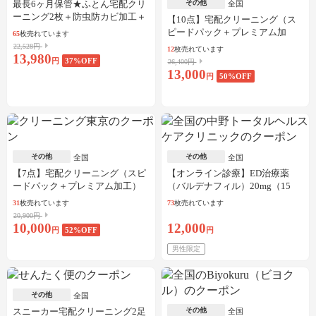
最長6ヶ月保管★ふとん宅配クリ
その他
全国
ーニング2枚＋防虫防カビ加工＋
【10点】宅配クリーニング（ス
しみ抜き
ピードパック＋プレミアム加
65
枚売れています
工）
22,528円
12
枚売れています
13,980
円
37
%OFF
26,400円
13,000
円
50
%OFF
その他
その他
全国
全国
【7点】宅配クリーニング（スピ
【オンライン診療】ED治療薬
ードパック＋プレミアム加工）
（バルデナフィル）20mg（15
錠）※初診料、送料込
31
枚売れています
73
枚売れています
20,900円
10,000
12,000
円
52
%OFF
円
男性限定
その他
全国
スニーカー宅配クリーニング2足
その他
全国