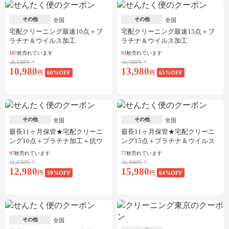
その他
その他
全国
全国
宅配クリーニング最速10点＋プ
宅配クリーニング最速15点＋プ
ラチナ＆ウイルス加工
ラチナ＆ウイルス加工
187
枚売れています
93
枚売れています
28,138円
40,788円
10,980
13,980
円
60
%OFF
円
65
%OFF
その他
その他
全国
全国
最長11ヶ月保管★宅配クリーニ
最長11ヶ月保管★宅配クリーニ
ング10点＋プラチナ加工＋抗ウ
ング15点＋プラチナ＆ウイルス
イルス加工
加工
97
枚売れています
77
枚売れています
31,878円
45,408円
12,980
15,980
円
59
%OFF
円
64
%OFF
その他
全国