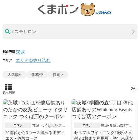
エステサロン
都道府県
エリアを絞り込む
エリア
人気順
価格帯
性別
2件
表示切替
エステ
エステ
茨城･つくば※他店舗
茨城･学園の森2丁目
あり
※他店舗あり
20部位から3コース選べるボディ
セルフホワイトニング10分×3照
エステ体験コース
射☆2枚まで利用可・半年来店な