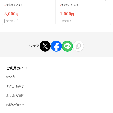
い方再来可
1
枚売れています
6
枚売れています
3,000
1,000
円
円
女性限定
男女ＯＫ
シェア
ご利用ガイド
使い方
タグから探す
よくある質問
お問い合わせ