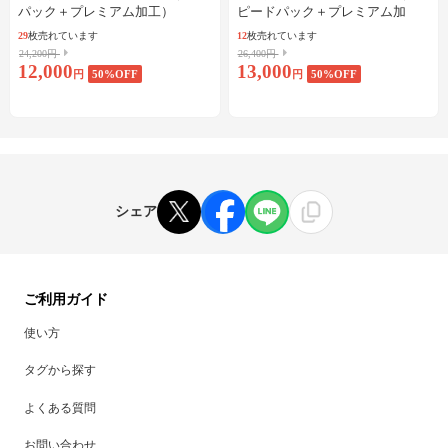
パック＋プレミアム加工）
ピードパック＋プレミアム加
工）
29
枚売れています
12
枚売れています
24,200円
26,400円
12,000
13,000
円
50
%OFF
円
50
%OFF
シェア
ご利用ガイド
使い方
タグから探す
よくある質問
お問い合わせ