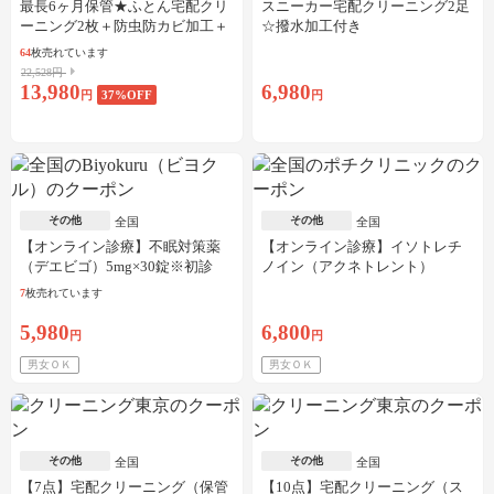
最長6ヶ月保管★ふとん宅配クリ
スニーカー宅配クリーニング2足
ーニング2枚＋防虫防カビ加工＋
☆撥水加工付き
しみ抜き
64
枚売れています
22,528円
13,980
6,980
円
37
%OFF
円
その他
その他
全国
全国
【オンライン診療】不眠対策薬
【オンライン診療】イソトレチ
（デエビゴ）5mg×30錠※初診
ノイン（アクネトレント）
料・送料込
10mg×1か月分※初診料・送料込
7
枚売れています
5,980
6,800
円
円
男女ＯＫ
男女ＯＫ
その他
その他
全国
全国
【7点】宅配クリーニング（保管
【10点】宅配クリーニング（ス