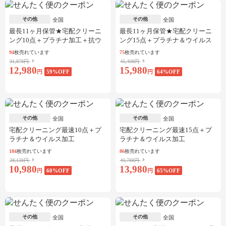
その他
その他
全国
全国
最長11ヶ月保管★宅配クリーニ
最長11ヶ月保管★宅配クリーニ
ング10点＋プラチナ加工＋抗ウ
ング15点＋プラチナ＆ウイルス
イルス加工
加工
94
枚売れています
75
枚売れています
31,878円
45,408円
12,980
15,980
円
59
%OFF
円
64
%OFF
その他
その他
全国
全国
宅配クリーニング最速10点＋プ
宅配クリーニング最速15点＋プ
ラチナ＆ウイルス加工
ラチナ＆ウイルス加工
184
枚売れています
86
枚売れています
28,138円
40,788円
10,980
13,980
円
60
%OFF
円
65
%OFF
その他
その他
全国
全国