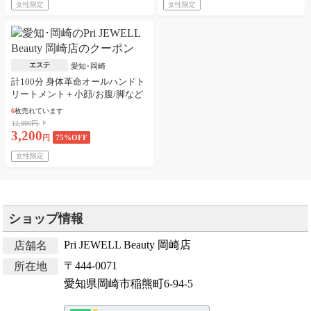
女性限定
女性限定
エステ
愛知･岡崎
計100分 身体革命オールハンドト
リートメント＋小顔/お腹/脚など
6
枚売れています
12,800円
3,200
円
75
%OFF
女性限定
ショップ情報
Pri JEWELL Beauty 岡崎店
店舗名
〒444-0071
所在地
愛知県岡崎市稲熊町6-94-5