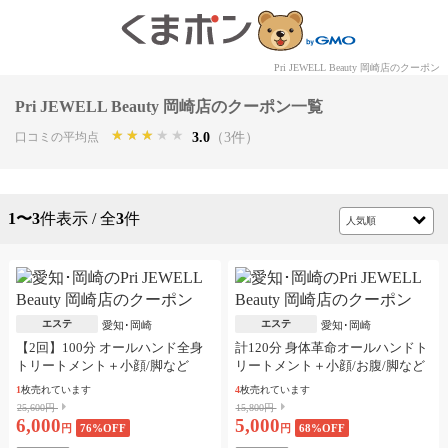
Pri JEWELL Beauty 岡崎店のクーポン
Pri JEWELL Beauty 岡崎店のクーポン一覧
★★★★★
★★★★★
★★★★★
3.0
（3件）
口コミの平均点
1〜3
件表示 / 全
3
件
エステ
エステ
愛知･岡崎
愛知･岡崎
【2回】100分 オールハンド全身
計120分 身体革命オールハンドト
トリートメント＋小顔/脚など
リートメント＋小顔/お腹/脚など
1
枚売れています
4
枚売れています
25,600円
15,800円
6,000
5,000
円
76
%OFF
円
68
%OFF