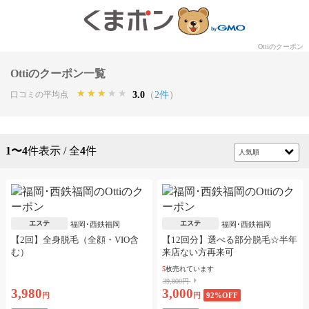
Ottiのクーポン
Ottiのクーポン一覧
★★★★★
★★★★★
★★★★★
3.0
（
2件
）
口コミの平均点
1〜4
件表示 / 全
4
件
エステ
エステ
福岡･西鉄福岡
福岡･西鉄福岡
【2回】全身脱毛（全顔・VIO含
【12回分】選べる部分脱毛☆半年
む）
来店ない方再来可
5
枚売れています
39,800円
3,980
3,000
円
円
92
%OFF