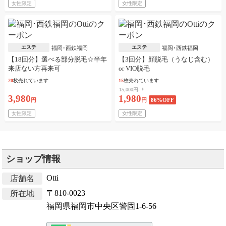
女性限定
女性限定
エステ
エステ
福岡･西鉄福岡
福岡･西鉄福岡
【18回分】選べる部分脱毛☆半年
【3回分】顔脱毛（うなじ含む）
来店ない方再来可
or VIO脱毛
20
枚売れています
15
枚売れています
15,000円
3,980
1,980
円
円
86
%OFF
女性限定
女性限定
ショップ情報
Otti
店舗名
〒810-0023
所在地
福岡県福岡市中央区警固1-6-56