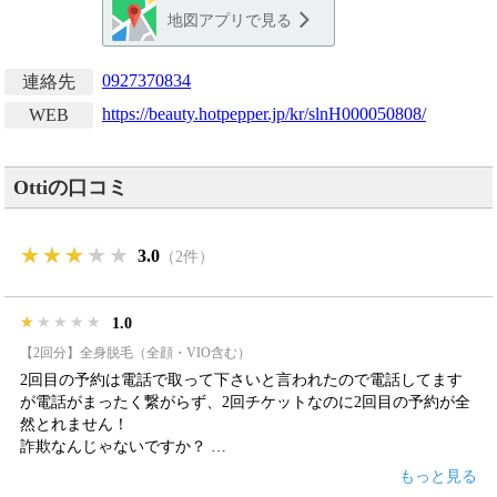
地図アプリで見る
0927370834
連絡先
https://beauty.hotpepper.jp/kr/slnH000050808/
WEB
Ottiの口コミ
★★★★★
★★★★★
★★★★★
3.0
（2件）
★★★★★
★★★★★
★★★★★
1.0
【2回分】全身脱毛（全顔・VIO含む）
2回目の予約は電話で取って下さいと言われたので電話してます
が電話がまったく繋がらず、2回チケットなのに2回目の予約が全
然とれません！
詐欺なんじゃないですか？
直接お店に行って予約とらないといけないんですか？
もっと見る